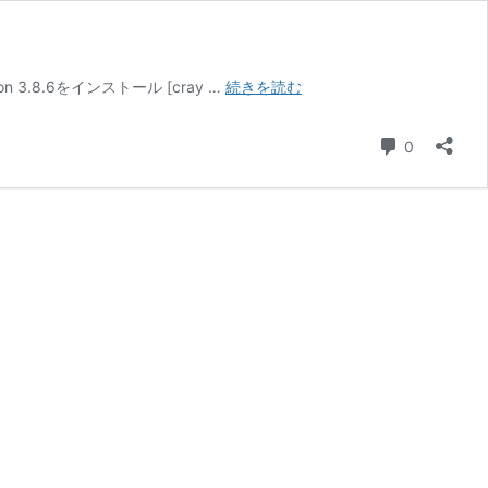
[Amazon
n 3.8.6をインストール [cray …
続きを読む
Linux
2]Google
コメント
0
Cloud
SDK
を
イ
ン
ス
ト
ー
ル