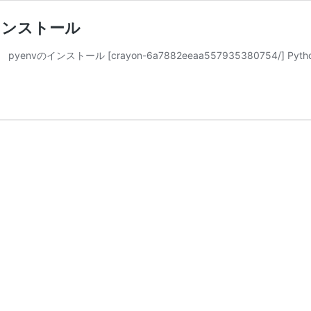
DKをインストール
vのインストール [crayon-6a7882eeaa557935380754/] Pytho