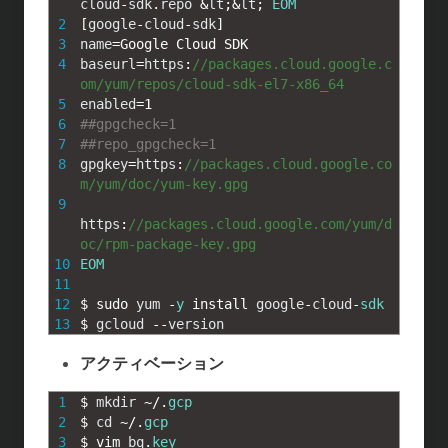
cloud
-
sdk
.
repo
&
lt
;
&
lt
;
EOM
2
[
google
-
cloud
-
sdk
]
3
name
=
Google 
Cloud 
SDK
4
baseurl
=
https
:
//packages.cloud.google.c
om/yum/repos/cloud-sdk-el7-x86_64
5
enabled
=
1
6
##gpgcheck=1
7
##repo_gpgcheck=1
8
gpgkey
=
https
:
//packages.cloud.google.co
m/yum/doc/yum-key.gpg
9
https
:
//packages.cloud.google.com/yum/d
oc/rpm-package-key.gpg
10
EOM
11
12
$
sudo 
yum
-
y
install 
google
-
cloud
-
sdk
13
$
gcloud
--
version
アクティベーション
1
$
mkdir
~
/
.
gcp
2
$
cd
~
/
.
gcp
3
$
vim 
bq
.
key