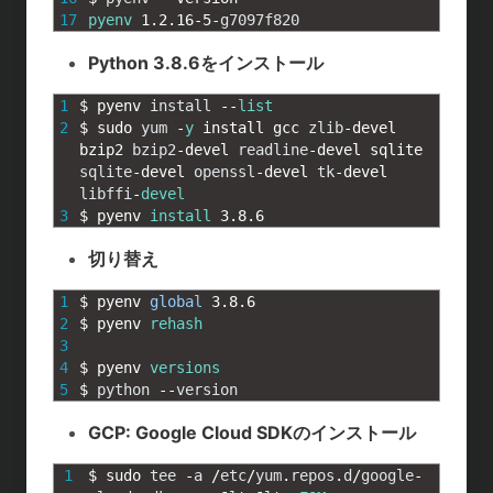
17
pyenv
1.2.16
-
5
-
g7097f820
Python 3.8.6をインストール
1
$
pyenv 
install
--
list
2
$
sudo 
yum
-
y
install 
gcc 
zlib
-
devel 
bzip2 
bzip2
-
devel 
readline
-
devel 
sqlite 
sqlite
-
devel 
openssl
-
devel 
tk
-
devel 
libffi
-
devel
3
$
pyenv 
install
3.8.6
切り替え
1
$
pyenv 
global
3.8.6
2
$
pyenv 
rehash
3
4
$
pyenv 
versions
5
$
python
--
version
GCP: Google Cloud SDKのインストール
1
$
sudo 
tee
-
a
/
etc
/
yum
.
repos
.
d
/
google
-