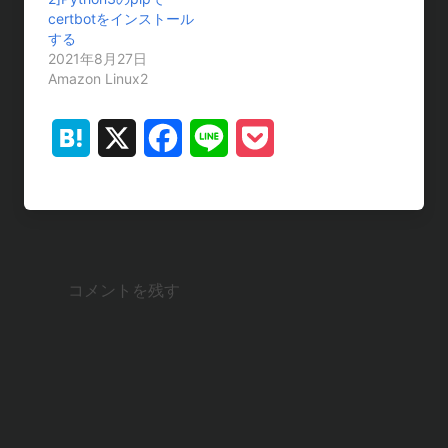
certbotをインストール
する
2021年8月27日
Amazon Linux2
H
X
F
L
P
a
a
i
o
t
c
n
c
e
e
e
k
コメントを残す
n
b
e
a
o
t
o
k