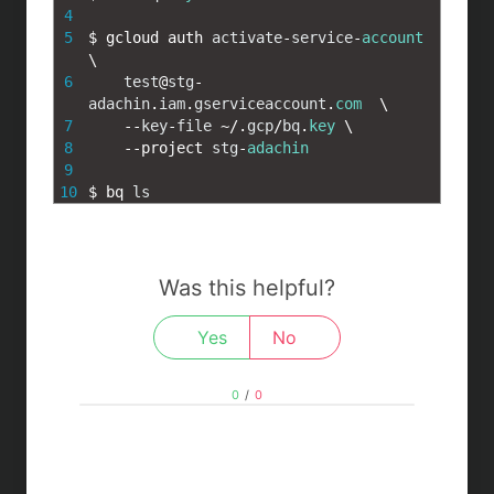
4
5
$
gcloud 
auth 
activate
-
service
-
account
\
6
test
@
stg
-
adachin
.
iam
.
gserviceaccount
.
com
\
7
--
key
-
file
~
/
.
gcp
/
bq
.
key
\
8
--
project 
stg
-
adachin
9
10
$
bq 
ls
Was this helpful?
Yes
No
0
/
0