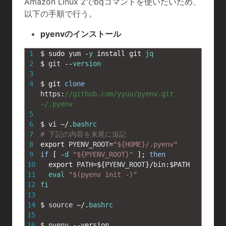
Amazon Linux 2でbqコマンドを使いたいため、
t
c
n
c
以下の手順で行う。
e
e
e
k
pyenvのインストール
n
b
e
1
$
sudo 
yum
-
y
install 
git 
jq
2
$
git
--
version
a
o
t
3
4
$
git 
clone
o
https
:
//github.com/yyuu/pyenv.git 
~/.pyenv
k
5
6
$
vi
~
/
.
bashrc
7
# 下記の内容を末尾に追記
8
export 
PYENV_ROOT
=
"${HOME}/.pyenv"
9
if
[
-
d
"${PYENV_ROOT}"
]
;
then
10
export 
PATH
=
$
{
PYENV_ROOT
}
/
bin
:
$
PATH
11
eval
"$(pyenv init -)"
12
fi
13
14
$
source
~
/
.
bashrc
15
16
$
pyenv
--
version