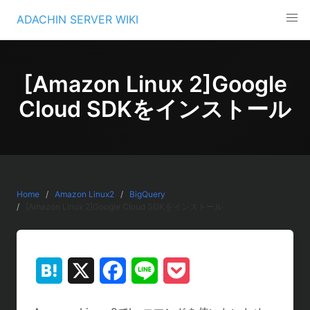
Skip
ADACHIN SERVER WIKI
to
content
[Amazon Linux 2]Google
Cloud SDKをインストール
Home
Amazon Linux2
BigQuery
[Amazon Linux 2]Google Cloud SDKをインストール
H
X
F
L
P
a
a
i
o