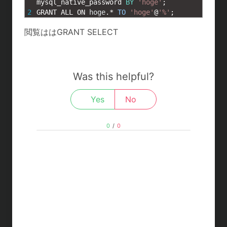
t
c
n
c
mysql_native_password 
BY
'hoge'
;
2
GRANT 
ALL 
ON 
hoge
.
*
TO
'hoge'
@
'%'
;
e
e
e
k
閲覧ははGRANT SELECT
n
b
e
a
o
t
Was this helpful?
o
k
Yes
No
0
/
0