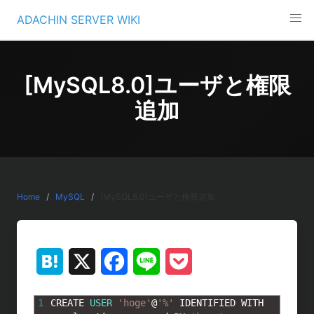
Skip
ADACHIN SERVER WIKI
to
content
[MySQL8.0]ユーザと権限
追加
Home
MySQL
[MySQL8.0]ユーザと権限追加
H
X
F
L
P
a
a
i
o
1
CREATE 
USER
'hoge'
@
'%'
IDENTIFIED 
WITH 