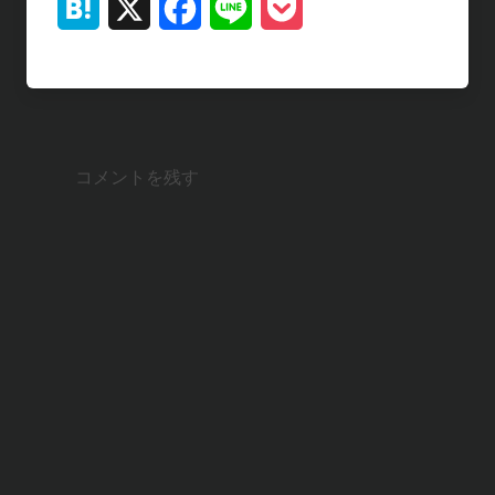
H
X
F
L
P
a
a
i
o
t
c
n
c
e
e
e
k
コメントを残す
n
b
e
a
o
t
o
k