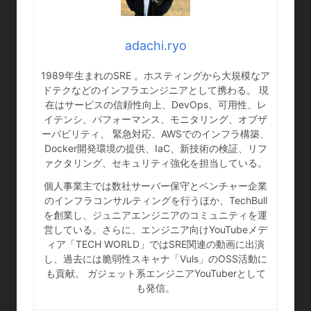
adachi.ryo
1989年生まれのSRE 。ホスティングから大規模なア
ドテクなどのインフラエンジニアとして携わる。 現
在はサービスの信頼性向上、DevOps、可用性、レ
イテンシ、パフォーマンス、モニタリング、オブザ
ーバビリティ、 緊急対応、AWSでのインフラ構築、
Docker開発環境の提供、IaC、新技術の検証、リフ
ァクタリング、セキュリティ強化を担当している。
個人事業主では数社サーバー保守とベンチャー企業
のインフラコンサルティングを行うほか、TechBull
を創業し、ジュニアエンジニアのコミュニティを運
営している。さらに、エンジニア向けYouTubeメデ
ィア「TECH WORLD」ではSRE関連の動画に出演
し、過去には脆弱性スキャナ「Vuls」のOSS活動に
も貢献。 ガジェット系エンジニアYouTuberとして
も発信。