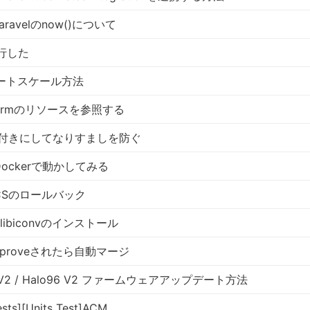
aravelのnow()について
移行した
のオートスケール方法
raformのリソースを参照する
を署名付きにしてなりすましを防ぐ
2 Dockerで動かしてみる
s]ECSのロールバック
PHP]libiconvのインストール
s]approveされたら自動マージ
r75 V2 / Halo96 V2 ファームウェアアップデート方法
sts][Units Test]ACM