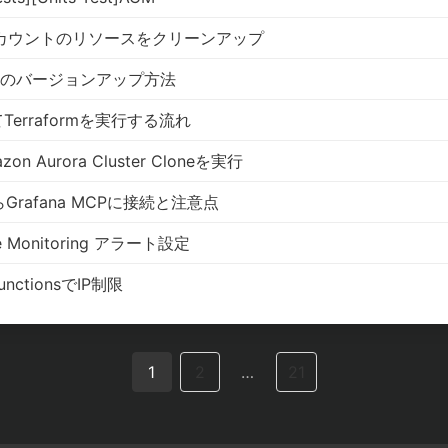
WSアカウントのリソースをクリーンアップ
arderのバージョンアップ方法
Terraformを実行する流れ
zon Aurora Cluster Cloneを実行
pからGrafana MCPに接続と注意点
se Monitoring アラート設定
FunctionsでIP制限
1
2
…
21