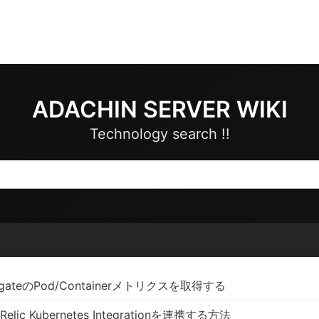
ADACHIN SERVER WIKI
Technology search !!
argateのPod/Containerメトリクスを取得する
Relic Kubernetes Integrationを連携する方法