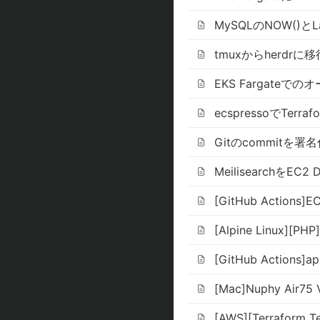
MySQLのNOW()とL
tmuxからherdrに
EKS Fargateで
ecspressoでTer
Gitのcommit
MeilisearchをEC
[GitHub Action
[Alpine Linux][
[GitHub Action
[Mac]Nuphy Ai
[AWS][Terraform Te