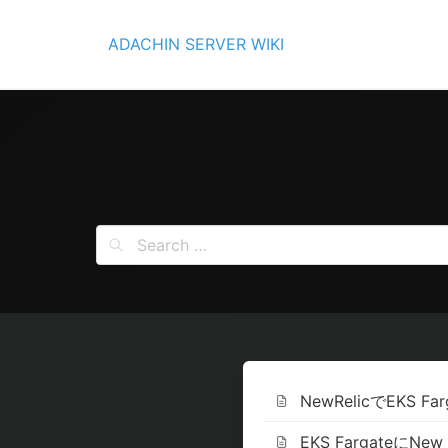
Skip
to
ADACHIN SERVER WIKI
content
NewRelicでEKS F
EKS FargateにNew 