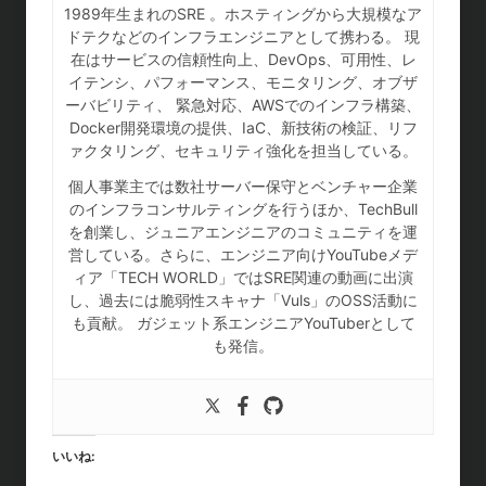
1989年生まれのSRE 。ホスティングから大規模なア
ドテクなどのインフラエンジニアとして携わる。 現
在はサービスの信頼性向上、DevOps、可用性、レ
イテンシ、パフォーマンス、モニタリング、オブザ
ーバビリティ、 緊急対応、AWSでのインフラ構築、
Docker開発環境の提供、IaC、新技術の検証、リフ
ァクタリング、セキュリティ強化を担当している。
個人事業主では数社サーバー保守とベンチャー企業
のインフラコンサルティングを行うほか、TechBull
を創業し、ジュニアエンジニアのコミュニティを運
営している。さらに、エンジニア向けYouTubeメデ
ィア「TECH WORLD」ではSRE関連の動画に出演
し、過去には脆弱性スキャナ「Vuls」のOSS活動に
も貢献。 ガジェット系エンジニアYouTuberとして
も発信。
いいね: