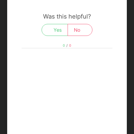
Was this helpful?
Yes
No
0
/
0