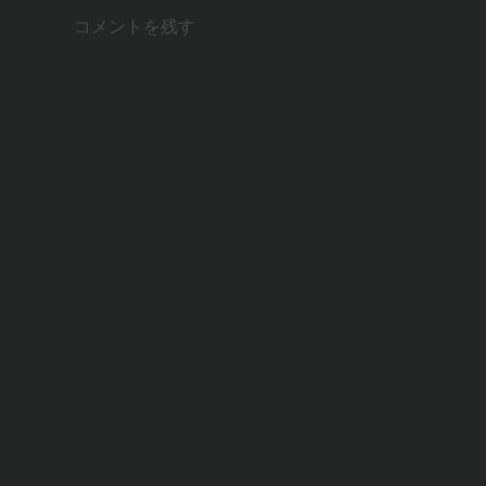
コメントを残す
n
b
e
a
o
t
o
k