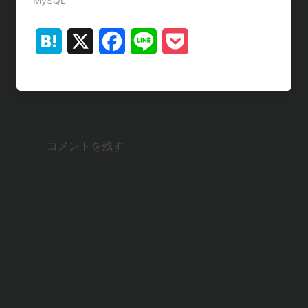
MySQL
H
X
F
L
P
a
a
i
o
t
c
n
c
e
e
e
k
コメントを残す
n
b
e
a
o
t
o
k