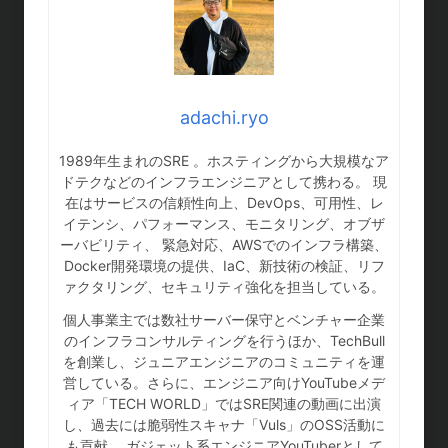
adachi.ryo
1989年生まれのSRE 。ホスティングから大規模なア
ドテクなどのインフラエンジニアとして携わる。 現
在はサービスの信頼性向上、DevOps、可用性、レ
イテンシ、パフォーマンス、モニタリング、オブザ
ーバビリティ、 緊急対応、AWSでのインフラ構築、
Docker開発環境の提供、IaC、新技術の検証、リフ
ァクタリング、セキュリティ強化を担当している。
個人事業主では数社サーバー保守とベンチャー企業
のインフラコンサルティングを行うほか、TechBull
を創業し、ジュニアエンジニアのコミュニティを運
営している。さらに、エンジニア向けYouTubeメデ
ィア「TECH WORLD」ではSRE関連の動画に出演
し、過去には脆弱性スキャナ「Vuls」のOSS活動に
も貢献。 ガジェット系エンジニアYouTuberとして