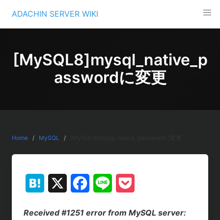
Skip
ADACHIN SERVER WIKI
to
content
[MySQL8]mysql_native_p
asswordに変更
Home
MySQL
[MySQL8]mysql_native_passwordに変更
H
X
F
L
P
a
a
i
o
Received #1251 error from MySQL server: