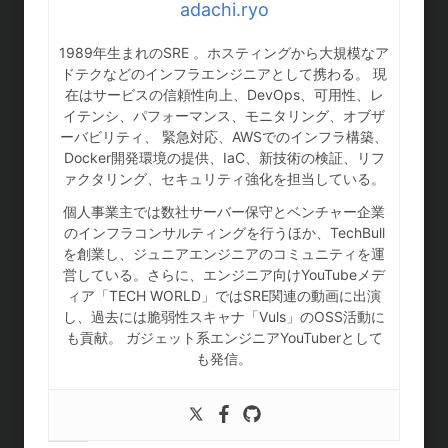
adachi.ryo
1989年生まれのSRE 。ホスティングから大規模なア
ドテクなどのインフラエンジニアとして携わる。 現
在はサービスの信頼性向上、DevOps、可用性、レ
イテンシ、パフォーマンス、モニタリング、オブザ
ーバビリティ、 緊急対応、AWSでのインフラ構築、
Docker開発環境の提供、IaC、新技術の検証、リフ
ァクタリング、セキュリティ強化を担当している。
個人事業主では数社サーバー保守とベンチャー企業
のインフラコンサルティングを行うほか、TechBull
を創業し、ジュニアエンジニアのコミュニティを運
営している。さらに、エンジニア向けYouTubeメデ
ィア「TECH WORLD」ではSRE関連の動画に出演
し、過去には脆弱性スキャナ「Vuls」のOSS活動に
も貢献。 ガジェット系エンジニアYouTuberとして
も発信。