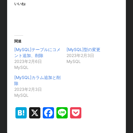
いいね:
関連
[MySQL]テーブルにコメ
[MySQL]型の変更
ント追加、削除
2023年2月3日
2023年2月6日
MySQL
MySQL
[MySQL]カラム追加と削
除
2023年2月3日
MySQL
H
X
F
L
P
a
a
i
o