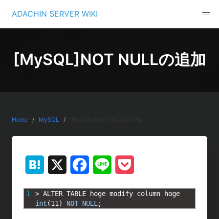
Skip
ADACHIN SERVER WIKI
to
content
[MySQL]NOT NULLの追加
Home
MySQL
[MySQL]NOT NULLの追加
H
X
F
L
P
a
a
i
o
1
>
ALTER 
TABLE 
hoge 
modify 
column 
hoge 
t
c
n
c
int
(
11
)
NOT
NULL
;