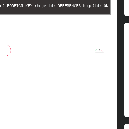
e2 
FOREIGN 
KEY
(
hoge_id
)
REFERENCES 
hoge
(
id
)
ON 
0
/
0