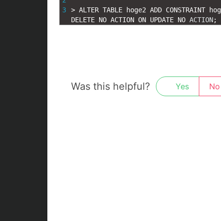
2
3
>
ALTER 
TABLE 
hoge2 
ADD 
CONSTRAINT 
hog
DELETE 
NO 
ACTION 
ON 
UPDATE 
NO 
ACTION
;
Was this helpful?
Yes
No