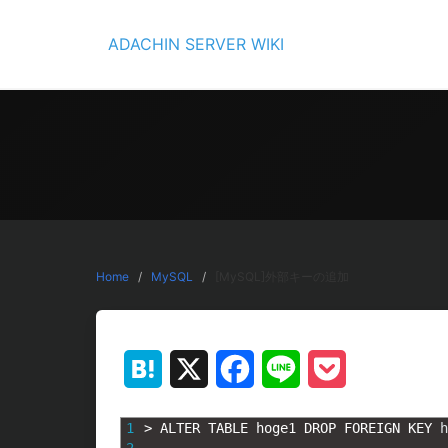
Skip
to
ADACHIN SERVER WIKI
content
Home
MySQL
[MySQL]外部キーの追加
Hatena
X
Facebook
Line
Pocket
1
>
ALTER 
TABLE 
hoge1 
DROP 
FOREIGN 
KEY 
h