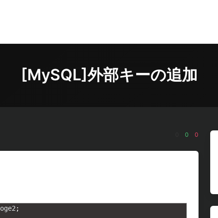
[MySQL]外部キーの追加
0
0
0
oge2
;