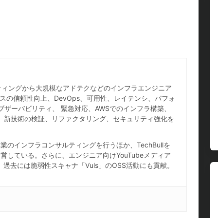
ホスティングから大規模なアドテクなどのインフラエンジニア
スの信頼性向上、DevOps、可用性、レイテンシ、パフォ
ブザーバビリティ、 緊急対応、AWSでのインフラ構築、
IaC、新技術の検証、リファクタリング、セキュリティ強化を
のインフラコンサルティングを行うほか、TechBullを
している。さらに、エンジニア向けYouTubeメディア
し、過去には脆弱性スキャナ「Vuls」のOSS活動にも貢献。
。