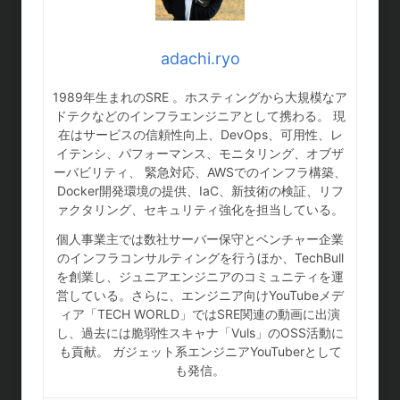
adachi.ryo
1989年生まれのSRE 。ホスティングから大規模なア
ドテクなどのインフラエンジニアとして携わる。 現
在はサービスの信頼性向上、DevOps、可用性、レ
イテンシ、パフォーマンス、モニタリング、オブザ
ーバビリティ、 緊急対応、AWSでのインフラ構築、
Docker開発環境の提供、IaC、新技術の検証、リフ
ァクタリング、セキュリティ強化を担当している。
個人事業主では数社サーバー保守とベンチャー企業
のインフラコンサルティングを行うほか、TechBull
を創業し、ジュニアエンジニアのコミュニティを運
営している。さらに、エンジニア向けYouTubeメデ
ィア「TECH WORLD」ではSRE関連の動画に出演
し、過去には脆弱性スキャナ「Vuls」のOSS活動に
も貢献。 ガジェット系エンジニアYouTuberとして
も発信。