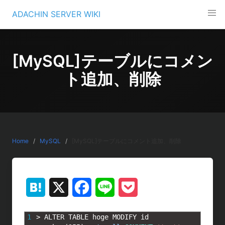
Skip
ADACHIN SERVER WIKI
to
content
[MySQL]テーブルにコメン
ト追加、削除
Home
MySQL
[MySQL]テーブルにコメント追加、削除
H
X
F
L
P
a
a
i
o
1
>
ALTER 
TABLE 
hoge 
MODIFY 
id 