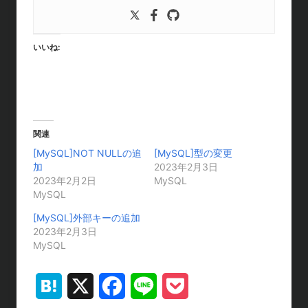
いいね:
関連
[MySQL]NOT NULLの追
[MySQL]型の変更
加
2023年2月3日
2023年2月2日
MySQL
MySQL
[MySQL]外部キーの追加
2023年2月3日
MySQL
H
X
F
L
P