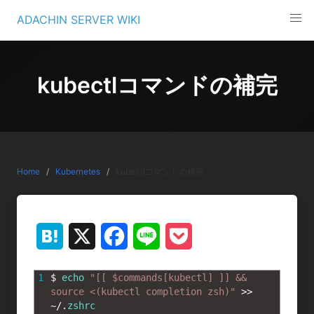
Skip
ADACHIN SERVER WIKI
to
content
kubectlコマンドの補完
Home
Kubernetes
kubectlコマンドの補完
H
X
F
L
P
a
a
i
o
1
$
echo
"[[ $commands[kubectl] ]] && 
t
c
n
c
source <(kubectl completion zsh)"
>>
~
/
.
zshrc