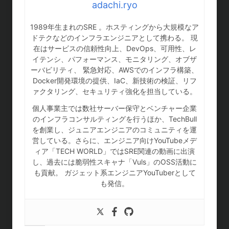
adachi.ryo
1989年生まれのSRE 。ホスティングから大規模なア
ドテクなどのインフラエンジニアとして携わる。 現
在はサービスの信頼性向上、DevOps、可用性、レ
イテンシ、パフォーマンス、モニタリング、オブザ
ーバビリティ、 緊急対応、AWSでのインフラ構築、
Docker開発環境の提供、IaC、新技術の検証、リフ
ァクタリング、セキュリティ強化を担当している。
個人事業主では数社サーバー保守とベンチャー企業
のインフラコンサルティングを行うほか、TechBull
を創業し、ジュニアエンジニアのコミュニティを運
営している。さらに、エンジニア向けYouTubeメデ
ィア「TECH WORLD」ではSRE関連の動画に出演
し、過去には脆弱性スキャナ「Vuls」のOSS活動に
も貢献。 ガジェット系エンジニアYouTuberとして
も発信。