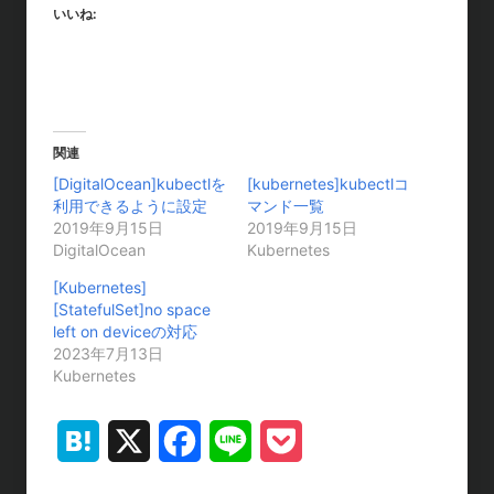
いいね:
関連
[DigitalOcean]kubectlを
[kubernetes]kubectlコ
利用できるように設定
マンド一覧
2019年9月15日
2019年9月15日
DigitalOcean
Kubernetes
[Kubernetes]
[StatefulSet]no space
left on deviceの対応
2023年7月13日
Kubernetes
H
X
F
L
P
a
a
i
o