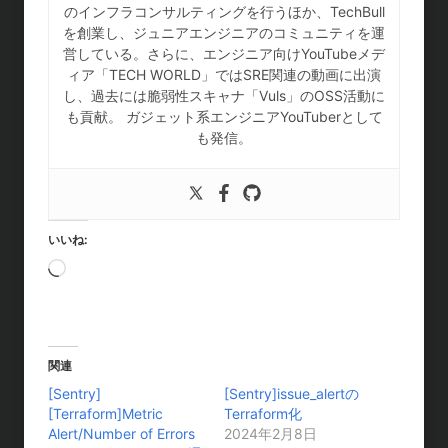
のインフラコンサルティングを行うほか、TechBull
を創業し、ジュニアエンジニアのコミュニティを運
営している。さらに、エンジニア向けYouTubeメデ
ィア「TECH WORLD」ではSRE関連の動画に出演
し、過去には脆弱性スキャナ「Vuls」のOSS活動に
も貢献。 ガジェット系エンジニアYouTuberとして
も発信。
いいね:
読
み
込
み
中
関連
…
[Sentry]
[Sentry]issue_alertの
[Terraform]Metric
Terraform化
Alert/Number of Errors
2024年2月8日