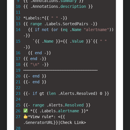
9
{
{
.
Annotations
.
summary
}
}
10
{
{
.
Annotations
.
description
}
}
11
12
*
Labels
:
*
{
{
" "
-
}
}
13
{
{
range
.
Labels
.
SortedPairs
-
}
}
14
{
{
if
not
(
or
(
eq
.
Name
"alertname"
)
)
-
}
}
15
`
{
{
.
Name
}
}
=
{
{
.
Value
}
}
`
{
{
" "
-
}
}
16
{
{
end
-
}
}
17
{
{
end
-
}
}
18
{
{
"\n"
-
}
}
19
────────────────────────────────
20
{
{
-
end
}
}
21
{
{
-
end
}
}
22
23
{
{
-
if
gt
(
len
.
Alerts
.
Resolved
)
0
}
}
24
25
{
{
-
range
.
Alerts
.
Resolved
}
}
26
*
{
{
.
Labels
.
alertname
}
}
*
27
*
View 
rule*
:
<
{
{
.
GeneratorURL
}
}
|
Check
Link
>
28