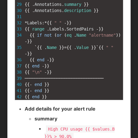
29
{
{
.
Annotations
.
summary
}
}
30
{
{
.
Annotations
.
description
}
}
31
32
*
Labels
:
*
{
{
" "
-
}
}
33
{
{
range
.
Labels
.
SortedPairs
-
}
}
34
{
{
if
not
(
or
(
eq
.
Name
"alertname"
)
)
-
}
}
35
`
{
{
.
Name
}
}
=
{
{
.
Value
}
}
`
{
{
" "
-
}
}
36
{
{
end
-
}
}
37
{
{
end
-
}
}
38
{
{
"\n"
-
}
}
39
────────────────────────────────
40
{
{
-
end
}
}
41
{
{
-
end
}
}
42
{
{
end
}
}
Add details for your alert rule
summary
High CPU usage {{ $values.B
}}% > 90.0%