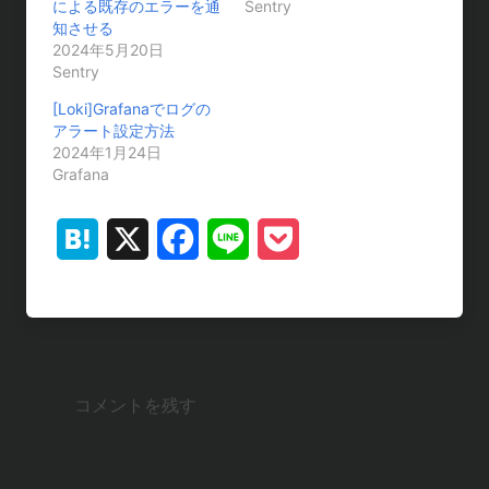
による既存のエラーを通
Sentry
知させる
2024年5月20日
Sentry
[Loki]Grafanaでログの
アラート設定方法
2024年1月24日
Grafana
H
X
F
L
P
a
a
i
o
t
c
n
c
e
e
e
k
コメントを残す
n
b
e
a
o
t
o