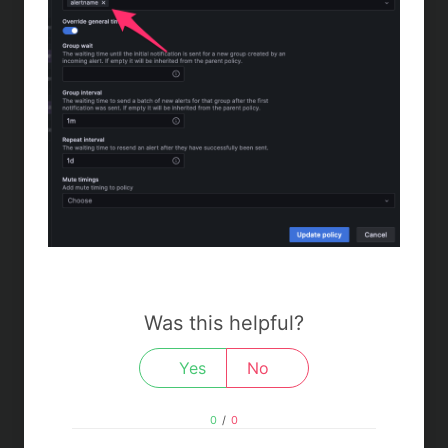
Was this helpful?
Yes
No
0
/
0