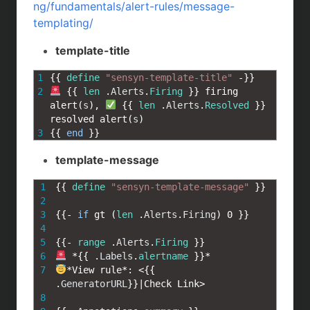
t
c
n
c
ng/fundamentals/alert-rules/message-
templating/
e
e
e
k
template-title
n
b
e
1
{
{
define
"sensyn-template-title"
-
}
}
a
o
t
2
{
{
len
.
Alerts
.
Firing
}
}
firing 
o
alert
(
s
)
,
{
{
len
.
Alerts
.
Resolved
}
}
resolved 
alert
(
s
)
k
3
{
{
end
}
}
template-message
1
{
{
define
"sensyn-template-message"
}
}
2
3
{
{
-
if
gt
(
len
.
Alerts
.
Firing
)
0
}
}
4
5
{
{
-
range
.
Alerts
.
Firing
}
}
6
*
{
{
.
Labels
.
alertname
}
}
*
7
*
View 
rule*
:
<
{
{
.
GeneratorURL
}
}
|
Check
Link
>
8