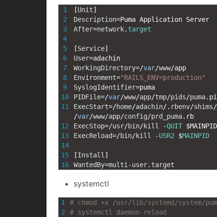
1
[
Unit
]
2
Description
=
Puma 
Application 
Server
3
After
=
network
.
target
4
5
[
Service
]
6
User
=
adachin
7
WorkingDirectory
=
/
var
/
www
/
app
8
Environment
=
"RAILS_ENV=production"
9
SyslogIdentifier
=
puma
10
PIDFile
=
/
var
/
www
/
app
/
tmp
/
pids
/
puma
.
pi
11
ExecStart
=
/
home
/
adachin
/
.
rbenv
/
shims
/
/
var
/
www
/
app
/
config
/
prd_puma
.
rb
12
ExecStop
=
/
usr
/
bin
/
kill
-
QUIT
$
MAINPID
13
ExecReload
=
/
bin
/
kill
-
USR2
$
MAINPID
14
15
[
Install
]
16
WantedBy
=
multi
-
user
.
target
systemctl
1
# chmod +x /usr/lib/systemd/system/pum
2
# systemctl daemon-reload