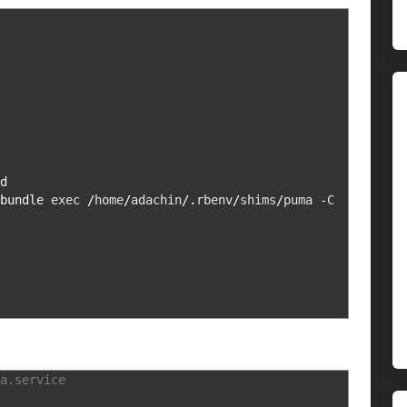
d
bundle 
exec
/
home
/
adachin
/
.
rbenv
/
shims
/
puma
-
C
a.service