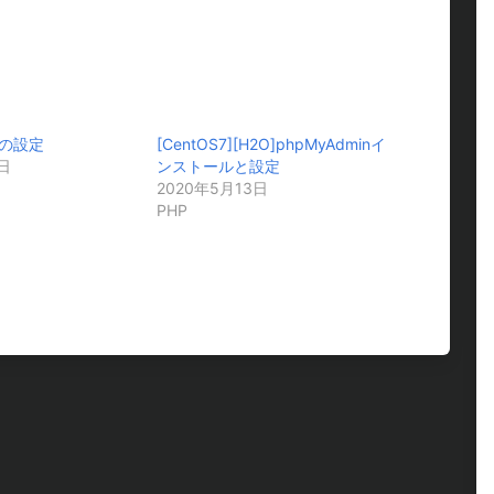
ーの設定
[CentOS7][H2O]phpMyAdminイ
日
ンストールと設定
2020年5月13日
PHP