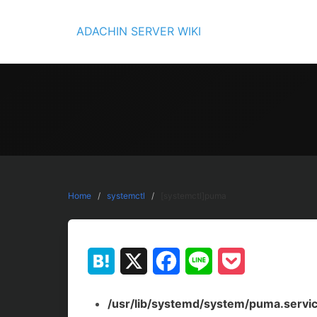
Skip
to
ADACHIN SERVER WIKI
content
Home
systemctl
[systemctl]puma
Hatena
X
Facebook
Line
Pocket
/usr/lib/systemd/system/puma.servi