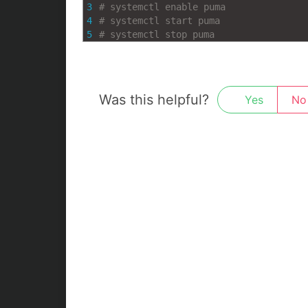
3
# systemctl enable puma
4
# systemctl start puma
5
# systemctl stop puma
Was this helpful?
Yes
No