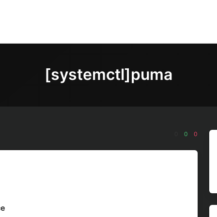
[systemctl]puma
0
0
0
ce