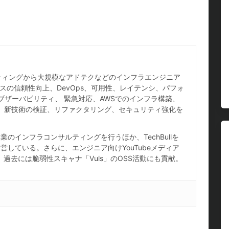
ホスティングから大規模なアドテクなどのインフラエンジニア
スの信頼性向上、DevOps、可用性、レイテンシ、パフォ
ブザーバビリティ、 緊急対応、AWSでのインフラ構築、
IaC、新技術の検証、リファクタリング、セキュリティ強化を
のインフラコンサルティングを行うほか、TechBullを
している。さらに、エンジニア向けYouTubeメディア
し、過去には脆弱性スキャナ「Vuls」のOSS活動にも貢献。
。