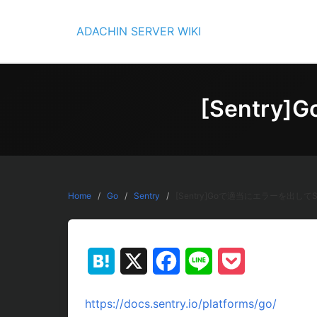
Skip
to
ADACHIN SERVER WIKI
content
[Sentr
Home
Go
Sentry
[Sentry]Goで適当にエラーを出して
Hatena
X
Facebook
Line
Pocket
https://docs.sentry.io/platforms/go/