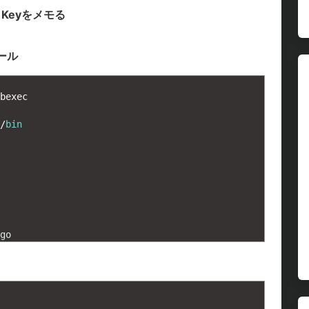
 Keyをメモる
トール
bexec
/
bin
go