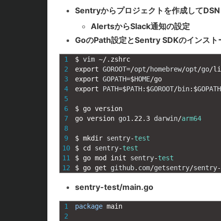
Sentryからプロジェクトを作成してDSN
AlertsからSlack通知の設定
GoのPath設定とSentry SDKのインス
1
$
vim
~
/
.
zshrc
2
export 
GOROOT
=
/
opt
/
homebrew
/
opt
/
go
/
li
3
export 
GOPATH
=
$
HOME
/
go
4
export 
PATH
=
$
PATH
:
$
GOROOT
/
bin
:
$
GOPATH
5
6
$
go 
version
7
go 
version 
go1
.
22.3
darwin
/
arm64
8
9
$
mkdir 
sentry
-
test
10
$
cd 
sentry
-
test
11
$
go 
mod 
init 
sentry
-
test
12
$
go 
get 
github
.
com
/
getsentry
/
sentry
-
sentry-test/main.go
1
package
main
2