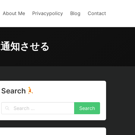
About Me
Privacypolicy
Blog
Contact
ck通知させる
Search