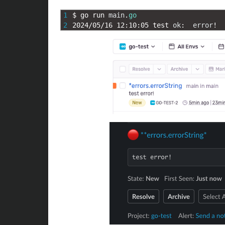
1
$
go 
run 
main
.
go
2
2024
/
05
/
16
12
:
10
:
05
test 
ok
:
error
!