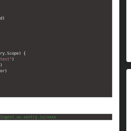
d
)
ry
.
Scope
)
{
test"
)
)
or
)
ingest.us.sentry.io/xxxx