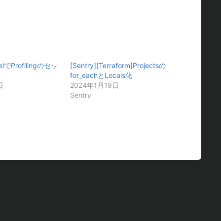
velでProfilingのセッ
[Sentry][Terraform]Projectsの
for_eachとLocals化
日
2024年1月19日
Sentry