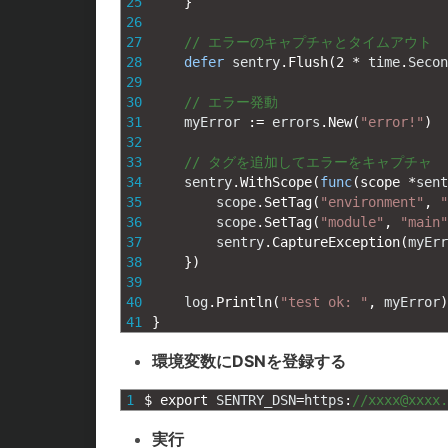
25
}
26
27
// エラーのキャプチャとタイムアウト
28
defer
sentry
.
Flush
(
2
*
time
.
Secon
29
30
// エラー発動
31
myError
:
=
errors
.
New
(
"error!"
)
32
33
// タグを追加してエラーをキャプチャ
34
sentry
.
WithScope
(
func
(
scope *
sent
35
scope
.
SetTag
(
"environment"
,
"
36
scope
.
SetTag
(
"module"
,
"main"
37
sentry
.
CaptureException
(
myErr
38
}
)
39
40
log
.
Println
(
"test ok: "
,
myError
)
41
}
環境変数にDSNを登録する
1
$
export 
SENTRY_DSN
=
https
:
//xxxx@xxxx.
実行