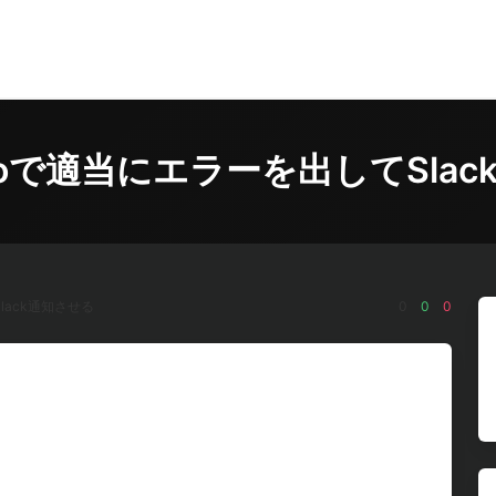
y]Goで適当にエラーを出してSla
Slack通知させる
0
0
0