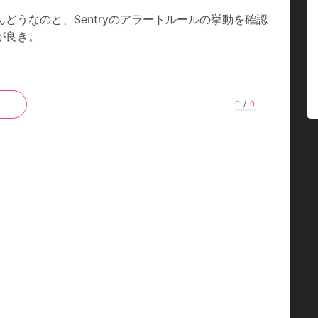
どうなのと、Sentryのアラートルールの挙動を確認
が良き。
0
/
0