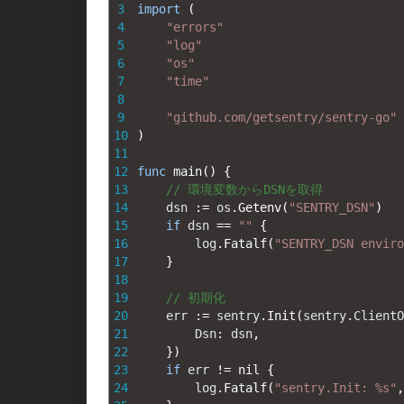
3
import
(
4
"errors"
5
"log"
6
"os"
7
"time"
8
9
"github.com/getsentry/sentry-go"
10
)
11
12
func
main
(
)
{
13
// 環境変数からDSNを取得
14
dsn
:
=
os
.
Getenv
(
"SENTRY_DSN"
)
15
if
dsn
==
""
{
16
log
.
Fatalf
(
"SENTRY_DSN enviro
17
}
18
19
// 初期化
20
err
:
=
sentry
.
Init
(
sentry
.
ClientO
21
Dsn
:
dsn
,
22
}
)
23
if
err
!=
nil
{
24
log
.
Fatalf
(
"sentry.Init: %s"
,