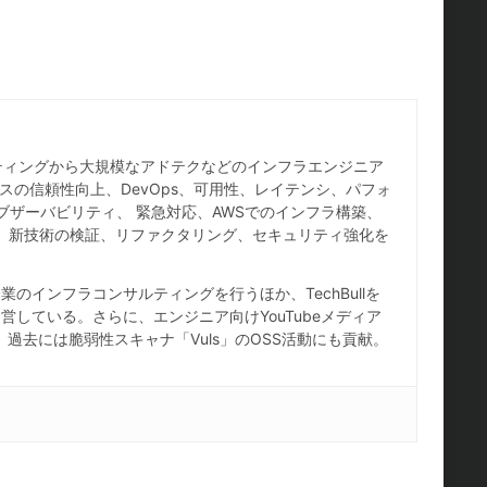
ホスティングから大規模なアドテクなどのインフラエンジニア
スの信頼性向上、DevOps、可用性、レイテンシ、パフォ
ブザーバビリティ、 緊急対応、AWSでのインフラ構築、
IaC、新技術の検証、リファクタリング、セキュリティ強化を
のインフラコンサルティングを行うほか、TechBullを
している。さらに、エンジニア向けYouTubeメディア
し、過去には脆弱性スキャナ「Vuls」のOSS活動にも貢献。
。