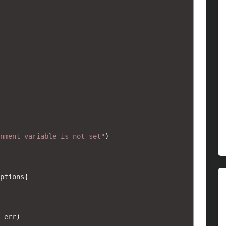
nment variable is not set"
)
ptions
{
err
)