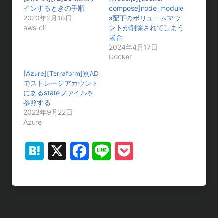
インするときの手順
compose]node_module
2020年2月18日
s配下のボリュームマウ
aws-cli
ントが削除されてしまう
場合
2024年4月17日
Docker
[Azure][Terraform]別AD
でストレージアカウント
にあるstateファイルを
参照する
2023年9月22日
Azure
H
X
F
L
P
a
a
i
o
t
c
n
c
e
e
e
k