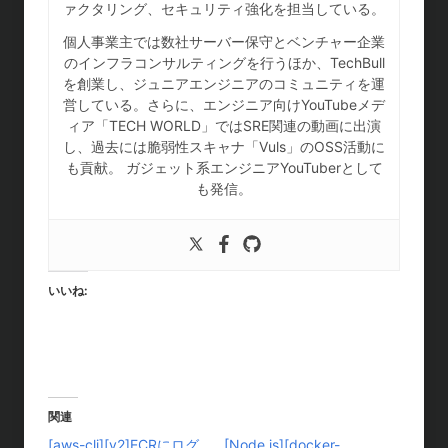
ァクタリング、セキュリティ強化を担当している。
個人事業主では数社サーバー保守とベンチャー企業
のインフラコンサルティングを行うほか、TechBull
を創業し、ジュニアエンジニアのコミュニティを運
営している。さらに、エンジニア向けYouTubeメデ
ィア「TECH WORLD」ではSRE関連の動画に出演
し、過去には脆弱性スキャナ「Vuls」のOSS活動に
も貢献。 ガジェット系エンジニアYouTuberとして
も発信。
いいね:
関連
[aws-cli][v2]ECRにログ
[Node.js][docker-