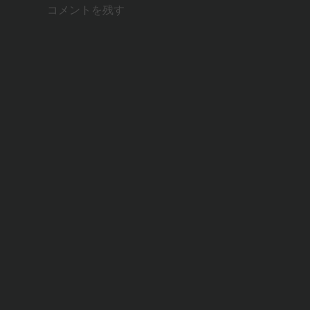
コメントを残す
n
b
e
a
o
t
o
k