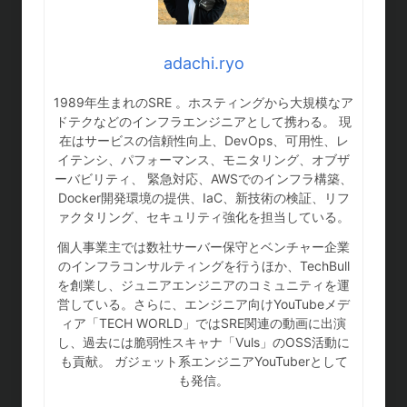
adachi.ryo
1989年生まれのSRE 。ホスティングから大規模なア
ドテクなどのインフラエンジニアとして携わる。 現
在はサービスの信頼性向上、DevOps、可用性、レ
イテンシ、パフォーマンス、モニタリング、オブザ
ーバビリティ、 緊急対応、AWSでのインフラ構築、
Docker開発環境の提供、IaC、新技術の検証、リフ
ァクタリング、セキュリティ強化を担当している。
個人事業主では数社サーバー保守とベンチャー企業
のインフラコンサルティングを行うほか、TechBull
を創業し、ジュニアエンジニアのコミュニティを運
営している。さらに、エンジニア向けYouTubeメデ
ィア「TECH WORLD」ではSRE関連の動画に出演
し、過去には脆弱性スキャナ「Vuls」のOSS活動に
も貢献。 ガジェット系エンジニアYouTuberとして
も発信。