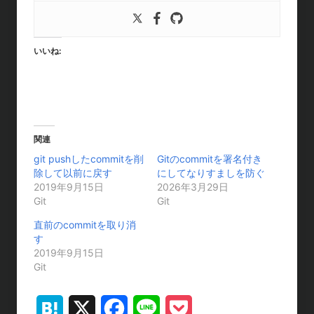
いいね:
関連
git pushしたcommitを削
Gitのcommitを署名付き
除して以前に戻す
にしてなりすましを防ぐ
2019年9月15日
2026年3月29日
Git
Git
直前のcommitを取り消
す
2019年9月15日
Git
H
X
F
L
P