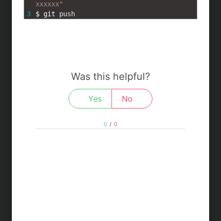
xxxxxx"
3
$
git 
push
Was this helpful?
Yes
No
0
/
0