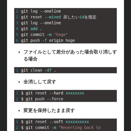
a
a
i
o
1
git 
log
--
oneline
t
c
n
c
2
git 
reset
--
mixed
戻したい
id
を指定
3
git 
log
--
oneline
e
e
e
k
4
git 
add
.
5
git 
commit
-
m
"hoge"
n
b
e
6
git 
push
-
f
origin 
hoge
a
o
t
ファイルとして差分があった場合取り消しす
る場合
o
1
git 
clean
-
df
.
k
全消しして戻す
1
$
git 
reset
--
hard 
xxxxxxxx
2
$
git 
push
--
force
変更を保持したまま戻す
1
$
git 
reset
--
soft 
xxxxxxxxxx
2
$
git 
commit
-
m
"Reverting back to 