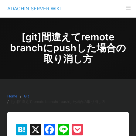
Skip
ADACHIN SERVER WIKI
to
content
[git]間違えてremote
branchにpushした場合の
取り消し方
Home
Git
[git]間違えてremote branchにpushした場合の取り消し方
H
X
F
L
P