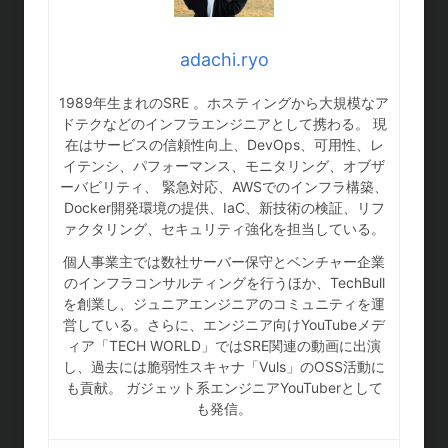
adachi.ryo
1989年生まれのSRE 。ホスティングから大規模なア
ドテクなどのインフラエンジニアとして携わる。 現
在はサービスの信頼性向上、DevOps、可用性、レ
イテンシ、パフォーマンス、モニタリング、オブザ
ーバビリティ、 緊急対応、AWSでのインフラ構築、
Docker開発環境の提供、IaC、新技術の検証、リフ
ァクタリング、セキュリティ強化を担当している。
個人事業主では数社サーバー保守とベンチャー企業
のインフラコンサルティングを行うほか、TechBull
を創業し、ジュニアエンジニアのコミュニティを運
営している。さらに、エンジニア向けYouTubeメデ
ィア「TECH WORLD」ではSRE関連の動画に出演
し、過去には脆弱性スキャナ「Vuls」のOSS活動に
も貢献。 ガジェット系エンジニアYouTuberとして
も発信。