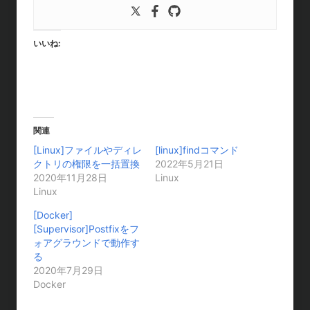
いいね:
関連
[Linux]ファイルやディレ
[linux]findコマンド
クトリの権限を一括置換
2022年5月21日
2020年11月28日
Linux
Linux
[Docker]
[Supervisor]Postfixをフ
ォアグラウンドで動作す
る
2020年7月29日
Docker