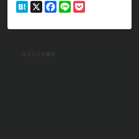
H
X
F
L
P
a
a
i
o
t
c
n
c
e
e
e
k
コメントを残す
n
b
e
a
o
t
o
k