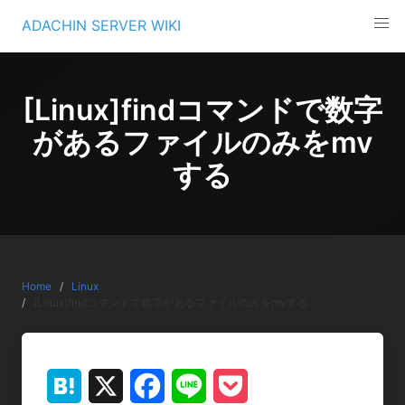
Skip
ADACHIN SERVER WIKI
to
content
[Linux]findコマンドで数字
があるファイルのみをmv
する
Home
Linux
[Linux]findコマンドで数字があるファイルのみをmvする
H
X
F
L
P