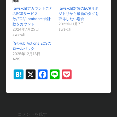
中
関連
…
[aws-cli]アカウントごと
[aws-cli]対象のECRリポ
のECSサービス
ジトリから最新のタグを
数/EC2/Lambdaの合計
取得したい場合
数をカウント
2022年11月7日
2024年7月25日
aws-cli
aws-cli
[GitHub Actions]ECSの
ロールバック
2025年12月18日
AWS
H
X
F
L
P
a
a
i
o
t
c
n
c
e
e
e
k
コメントを残す
n
b
e