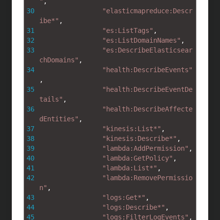
"
,
30
"elasticmapreduce:Descr
ibe*"
,
31
"es:ListTags"
,
32
"es:ListDomainNames"
,
33
"es:DescribeElasticsear
chDomains"
,
34
"health:DescribeEvents"
,
35
"health:DescribeEventDe
tails"
,
36
"health:DescribeAffecte
dEntities"
,
37
"kinesis:List*"
,
38
"kinesis:Describe*"
,
39
"lambda:AddPermission"
,
40
"lambda:GetPolicy"
,
41
"lambda:List*"
,
42
"lambda:RemovePermissio
n"
,
43
"logs:Get*"
,
44
"logs:Describe*"
,
45
"logs:FilterLogEvents"
,