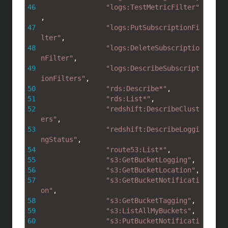
46
"logs:TestMetricFilter"
,
47
"logs:PutSubscriptionFi
lter"
,
48
"logs:DeleteSubscriptio
nFilter"
,
49
"logs:DescribeSubscript
ionFilters"
,
50
"rds:Describe*"
,
51
"rds:List*"
,
52
"redshift:DescribeClust
ers"
,
53
"redshift:DescribeLoggi
ngStatus"
,
54
"route53:List*"
,
55
"s3:GetBucketLogging"
,
56
"s3:GetBucketLocation"
,
57
"s3:GetBucketNotificati
on"
,
58
"s3:GetBucketTagging"
,
59
"s3:ListAllMyBuckets"
,
60
"s3:PutBucketNotificati