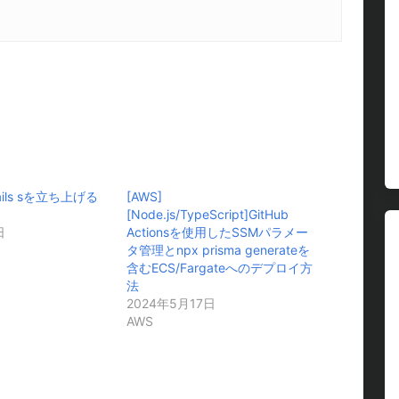
rails sを立ち上げる
[AWS]
[Node.js/TypeScript]GitHub
日
Actionsを使用したSSMパラメー
タ管理とnpx prisma generateを
含むECS/Fargateへのデプロイ方
法
2024年5月17日
AWS