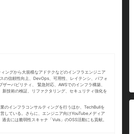
ホスティングから大規模なアドテクなどのインフラエンジニア
スの信頼性向上、DevOps、可用性、レイテンシ、パフォ
ブザーバビリティ、 緊急対応、AWSでのインフラ構築、
IaC、新技術の検証、リファクタリング、セキュリティ強化を
のインフラコンサルティングを行うほか、TechBullを
している。さらに、エンジニア向けYouTubeメディア
し、過去には脆弱性スキャナ「Vuls」のOSS活動にも貢献。
。