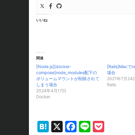
いいね:
関連
[Node.js][docker-
[Rails]Macで
compose]node_modules配下の
場合
ボリュームマウントが削除されて
2021年7月24
しまう場合
Rails
2024年4月17日
Docker
Hatena
X
Facebook
Line
Pocket