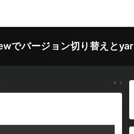
rewでバージョン切り替えとyarn i
l
0
0
0