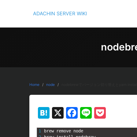
Skip
to
ADACHIN SERVER WIKI
content
nodeb
Home
node
nodebrewでバージョン切り替えとyarn instal
Hatena
X
Facebook
Line
Pocket
1
brew 
remove 
node