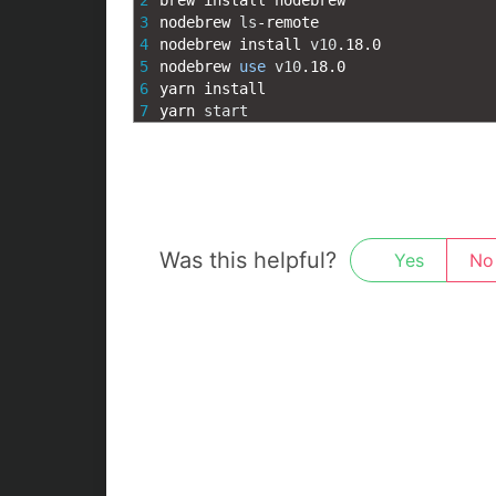
2
brew 
install 
nodebrew
3
nodebrew 
ls
-
remote
4
nodebrew 
install 
v10
.
18.0
5
nodebrew 
use
v10
.
18.0
6
yarn 
install
7
yarn 
start
Was this helpful?
Yes
No