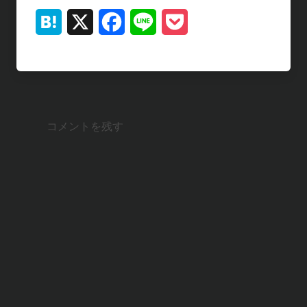
H
X
F
L
P
a
a
i
o
t
c
n
c
e
e
e
k
コメントを残す
n
b
e
a
o
t
o
k