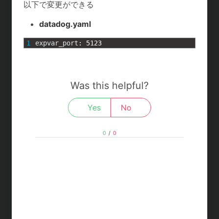
t
c
n
c
以下で変更ができる
e
e
e
k
datadog.yaml
n
b
e
1
expvar_port
:
5123
a
o
t
o
Was this helpful?
k
Yes
No
0
/
0