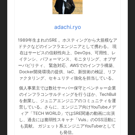
adachi.ryo
1989年生まれのSRE 。ホスティングから大規模なア
ドテクなどのインフラエンジニアとして携わる。 現
在はサービスの信頼性向上、DevOps、可用性、レ
イテンシ、パフォーマンス、モニタリング、オブザ
ーバビリティ、 緊急対応、AWSでのインフラ構築、
Docker開発環境の提供、IaC、新技術の検証、リフ
ァクタリング、セキュリティ強化を担当している。
個人事業主では数社サーバー保守とベンチャー企業
のインフラコンサルティングを行うほか、TechBull
を創業し、ジュニアエンジニアのコミュニティを運
営している。さらに、エンジニア向けYouTubeメデ
ィア「TECH WORLD」ではSRE関連の動画に出演
し、過去には脆弱性スキャナ「Vuls」のOSS活動に
も貢献。 ガジェット系エンジニアYouTuberとして
も発信。