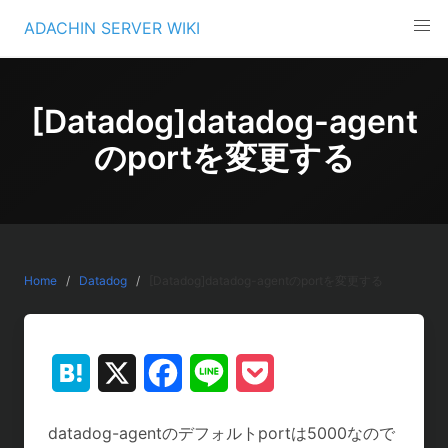
Skip
ADACHIN SERVER WIKI
to
content
[Datadog]datadog-agent
のportを変更する
Home
Datadog
[Datadog]datadog-agentのportを変更する
H
X
F
L
P
a
a
i
o
datadog-agentのデフォルトportは5000なので