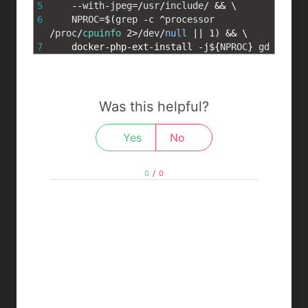
5
--
with
-
jpeg
=
/
usr
/
include
/
&&
\
6
NPROC
=
$
(
grep
-
c
^
processor
/
proc
/
cpuinfo
2
>
/
dev
/
null
||
1
)
&&
\
7
docker
-
php
-
ext
-
install
-
j
$
{
NPROC
}
gd
Was this helpful?
Yes
No
0
/
0