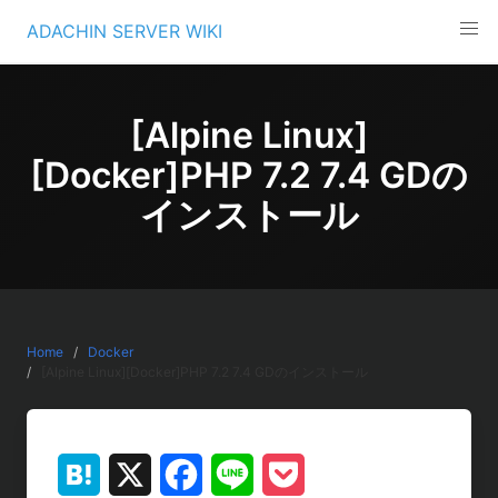
Skip
ADACHIN SERVER WIKI
to
content
[Alpine Linux]
[Docker]PHP 7.2 7.4 GDの
インストール
Home
Docker
[Alpine Linux][Docker]PHP 7.2 7.4 GDのインストール
H
X
F
L
P