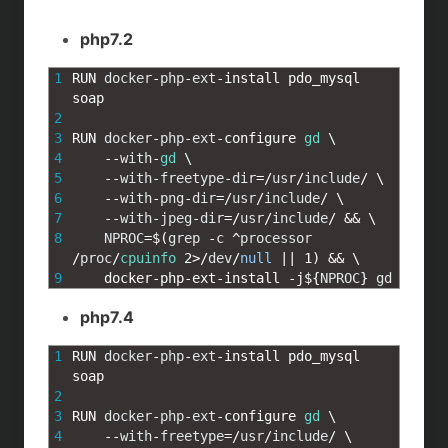
a
a
i
o
php7.2
t
c
n
c
1
RUN 
docker
-
php
-
ext
-
install 
pdo_mysql 
e
e
e
k
soap
2
n
b
e
3
RUN 
docker
-
php
-
ext
-
configure 
gd
\
4
--
with
-
gd
\
a
o
t
5
--
with
-
freetype
-
dir
=
/
usr
/
include
/
\
6
--
with
-
png
-
dir
=
/
usr
/
include
/
\
o
7
--
with
-
jpeg
-
dir
=
/
usr
/
include
/
&&
\
8
NPROC
=
$
(
grep
-
c
^
processor
k
/
proc
/
cpuinfo
2
>
/
dev
/
null
||
1
)
&&
\
9
docker
-
php
-
ext
-
install
-
j
$
{
NPROC
}
gd
php7.4
1
RUN 
docker
-
php
-
ext
-
install 
pdo_mysql 
soap
2
3
RUN 
docker
-
php
-
ext
-
configure 
gd
\
4
--
with
-
freetype
=
/
usr
/
include
/
\