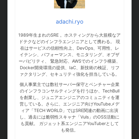
adachi.ryo
1989年生まれのSRE 。ホスティングから大規模なア
ドテクなどのインフラエンジニアとして携わる。 現
在はサービスの信頼性向上、DevOps、可用性、レ
イテンシ、パフォーマンス、モニタリング、オブザ
ーバビリティ、 緊急対応、AWSでのインフラ構築、
Docker開発環境の提供、IaC、新技術の検証、リフ
ァクタリング、セキュリティ強化を担当している。
個人事業主では数社サーバー保守とベンチャー企業
のインフラコンサルティングを行うほか、TechBull
を創業し、ジュニアエンジニアのコミュニティを運
営している。さらに、エンジニア向けYouTubeメデ
ィア「TECH WORLD」ではSRE関連の動画に出演
し、過去には脆弱性スキャナ「Vuls」のOSS活動に
も貢献。 ガジェット系エンジニアYouTuberとして
も発信。