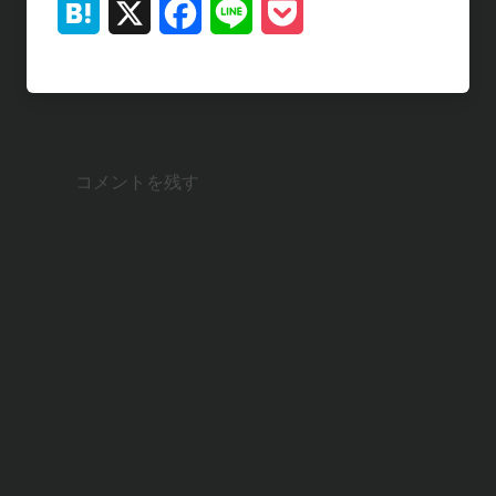
H
X
F
L
P
a
a
i
o
t
c
n
c
e
e
e
k
コメントを残す
n
b
e
a
o
t
o
k