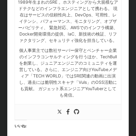
1989年生まれのSRE 。ホスティングから大規模なア
ドテクなどのインフラエンジニアとして携わる。 現
在はサービスの信頼性向上、DevOps、可用性、レ
イテンシ、パフォーマンス、モニタリング、オブザ
ーバビリティ、 緊急対応、AWSでのインフラ構築、
Docker開発環境の提供、IaC、新技術の検証、リフ
ァクタリング、セキュリティ強化を担当している。
個人事業主では数社サーバー保守とベンチャー企業
のインフラコンサルティングを行うほか、TechBull
を創業し、ジュニアエンジニアのコミュニティを運
営している。さらに、エンジニア向けYouTubeメデ
ィア「TECH WORLD」ではSRE関連の動画に出演
し、過去には脆弱性スキャナ「Vuls」のOSS活動に
も貢献。 ガジェット系エンジニアYouTuberとして
も発信。
いいね: