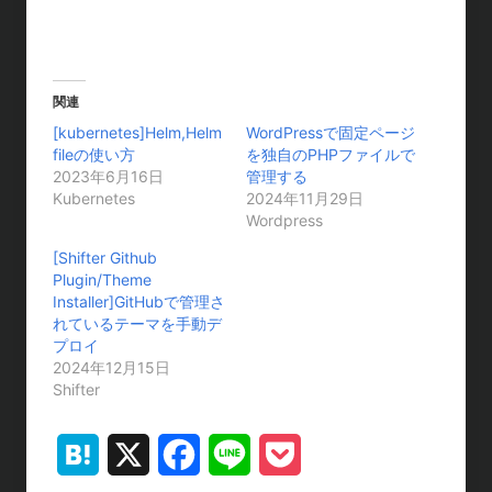
関連
[kubernetes]Helm,Helm
WordPressで固定ページ
fileの使い方
を独自のPHPファイルで
2023年6月16日
管理する
Kubernetes
2024年11月29日
Wordpress
[Shifter Github
Plugin/Theme
Installer]GitHubで管理さ
れているテーマを手動デ
プロイ
2024年12月15日
Shifter
H
X
F
L
P