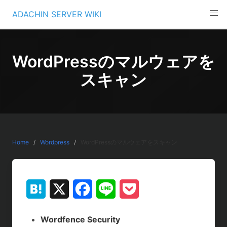
Skip
ADACHIN SERVER WIKI
to
content
WordPressのマルウェアを
スキャン
Home
Wordpress
WordPressのマルウェアをスキャン
H
X
F
L
P
a
a
i
o
Wordfence Security