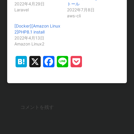
2022年4月29日
トール
Laravel
2022年7月8日
aws-cli
[Docker][Amazon Linux
2]PHP8.1 install
2022年4月13日
Amazon Linux2
H
X
F
L
P
a
a
i
o
t
c
n
c
e
e
e
k
コメントを残す
n
b
e
a
o
t
o