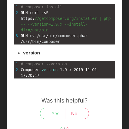
t
c
n
c
1
# composer install
e
e
e
k
2
RUN 
curl
-
sS 
https
:
//getcomposer.org/installer | php 
n
b
e
-- --version=1.9.x --install-
dir=/usr/bin
a
o
t
3
RUN 
mv
/
usr
/
bin
/
composer
.
phar
/
usr
/
bin
/
composer
o
version
k
1
# composer --version
2
Composer 
version
1.9.x
2019
-
11
-
01
17
:
20
:
17
Was this helpful?
Yes
No
0
/
0