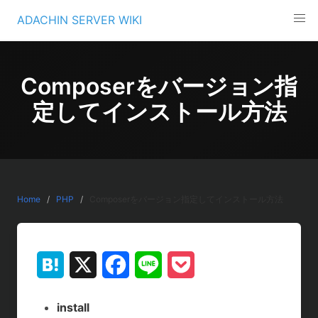
Skip
ADACHIN SERVER WIKI
to
content
Composerをバージョン指
定してインストール方法
Home
PHP
Composerをバージョン指定してインストール方法
H
X
F
L
P
a
a
i
o
install