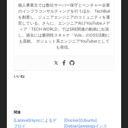
個人事業主では数社サーバー保守とベンチャー企業
のインフラコンサルティングを行うほか、TechBull
を創業し、ジュニアエンジニアのコミュニティを運
営している。さらに、エンジニア向けYouTubeメデ
ィア「TECH WORLD」ではSRE関連の動画に出演
し、過去には脆弱性スキャナ「Vuls」のOSS活動に
も貢献。 ガジェット系エンジニアYouTuberとして
も発信。
いいね:
関連
[Laravel]rsyncによるデ
[Docker][Ubuntu]
プロイ
[Debian]awslogsインス