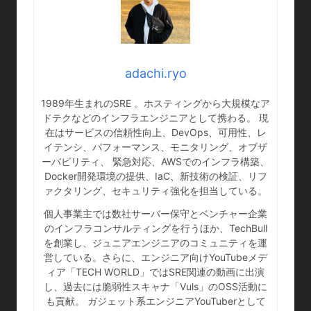
adachi.ryo
1989年生まれのSRE 。ホスティングから大規模なア
ドテクなどのインフラエンジニアとして携わる。 現
在はサービスの信頼性向上、DevOps、可用性、レ
イテンシ、パフォーマンス、モニタリング、オブザ
ーバビリティ、 緊急対応、AWSでのインフラ構築、
Docker開発環境の提供、IaC、新技術の検証、リフ
ァクタリング、セキュリティ強化を担当している。
個人事業主では数社サーバー保守とベンチャー企業
のインフラコンサルティングを行うほか、TechBull
を創業し、ジュニアエンジニアのコミュニティを運
営している。さらに、エンジニア向けYouTubeメデ
ィア「TECH WORLD」ではSRE関連の動画に出演
し、過去には脆弱性スキャナ「Vuls」のOSS活動に
も貢献。 ガジェット系エンジニアYouTuberとして