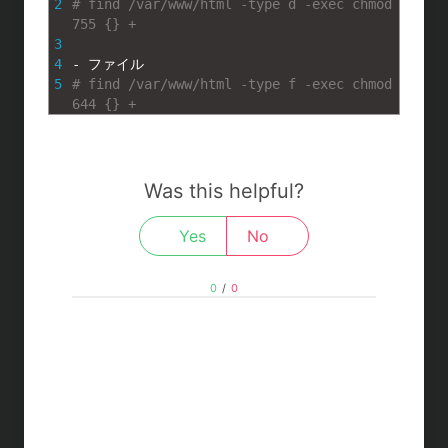
t
c
n
c
2
# find /var/www/html -type d -exec chmod 
755 {} +
e
e
e
k
3
4
-
ファイル
n
b
e
5
# find /var/www/html -type f -exec chmod 
644 {} +
a
o
t
o
Was this helpful?
k
Yes
No
0
/
0