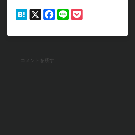
H
X
F
L
P
a
a
i
o
t
c
n
c
e
e
e
k
コメントを残す
n
b
e
a
o
t
o
k