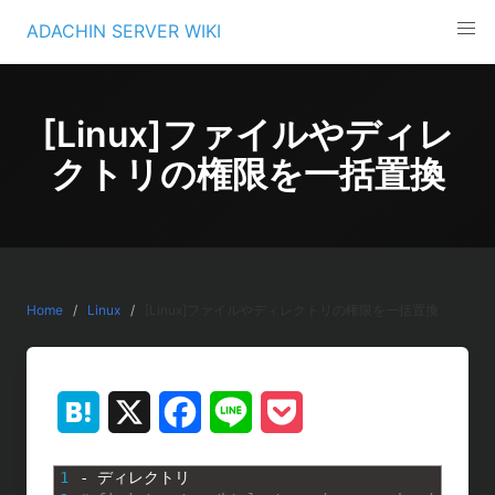
Skip
ADACHIN SERVER WIKI
to
content
[Linux]ファイルやディレ
クトリの権限を一括置換
Home
Linux
[Linux]ファイルやディレクトリの権限を一括置換
H
X
F
L
P
a
a
i
o
1
-
ディレクトリ