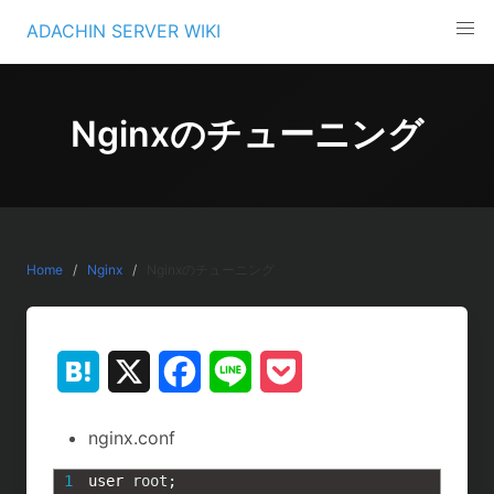
Skip
ADACHIN SERVER WIKI
to
content
Nginxのチューニング
Home
Nginx
Nginxのチューニング
H
X
F
L
P
a
a
i
o
nginx.conf
t
c
n
c
1
user 
root
;