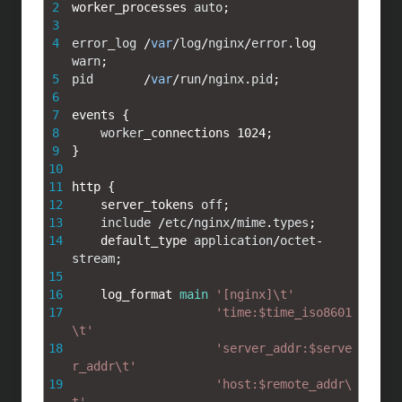
e
e
e
k
2
worker_processes 
auto
;
3
n
b
e
4
error_log
/
var
/
log
/
nginx
/
error
.
log 
warn
;
a
o
t
5
pid
/
var
/
run
/
nginx
.
pid
;
6
o
7
events
{
8
worker
_
connections
1024
;
k
9
}
10
11
http
{
12
server_tokens 
off
;
13
include
/
etc
/
nginx
/
mime
.
types
;
14
default_type 
application
/
octet
-
stream
;
15
16
log_format 
main
'[nginx]\t'
17
'time:$time_iso8601
\t'
18
'server_addr:$serve
r_addr\t'
19
'host:$remote_addr\