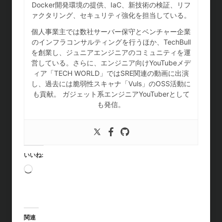
Docker開発環境の提供、IaC、新技術の検証、リフ
ァクタリング、セキュリティ強化を担当している。
個人事業主では数社サーバー保守とベンチャー企業
のインフラコンサルティングを行うほか、TechBull
を創業し、ジュニアエンジニアのコミュニティを運
営している。さらに、エンジニア向けYouTubeメデ
ィア「TECH WORLD」ではSRE関連の動画に出演
し、過去には脆弱性スキャナ「Vuls」のOSS活動に
も貢献。 ガジェット系エンジニアYouTuberとして
も発信。
いいね:
読
み
込
み
中
関連