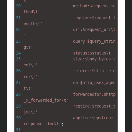
t'
20
'method:$request_me
thod\t'
21
'reqsize:$request_l
ength\t'
22
'uri:$request_uri\t
'
23
'query:$query_strin
g\t'
24
'status:$status\t'
25
'size:$body_bytes_s
ent\t'
26
'referer:$http_refe
rer\t'
27
'ua:$http_user_agen
t\t'
28
'forwardedfor:$http
_x_forwarded_for\t'
29
'reqtime:$request_t
ime\t'
30
'apptime:$upstream_
response_time\t'
;
31