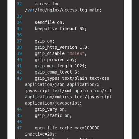
32
access_log
/
var
/
log
/
nginx
/
access
.
log 
main
;
33
34
sendfile 
on
;
35
keepalive
_
timeout
65
;
36
37
gzip 
on
;
38
gzip_http
_
version
1.0
;
39
gzip
_
disable
"msie6"
;
40
gzip_proxied 
any
;
41
gzip_min
_
length
1024
;
42
gzip_comp
_
level
6
;
43
gzip_types 
text
/
plain 
text
/
css 
application
/
json 
application
/
x
-
javascript 
text
/
xml 
application
/
xml 
application
/
xml
+
rss 
text
/
javascript 
application
/
javascript
;
44
gzip_vary 
on
;
45
gzip_static 
on
;
46
47
open_file_cache 
max
=
100000
inactive
=
20s
;