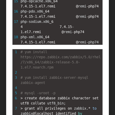
15
php
-
opcache
.
x86
_
64
7.4.15
-
1.el7.remi
@
remi
-
php74
16
php
-
pdo
.
x86
_
64
7.4.15
-
1.el7.remi
@
remi
-
php74
17
php
-
sodium
.
x86
_
6
4
7.4.15
-
1.el7.remi
@
remi
-
php74
18
php
-
xml
.
x86
_
64
7.4.15
-
1.el7.remi
@
remi
-
php74
1
# yum install 
https://repo.zabbix.com/zabbix/5.0/rhel
/7/x86_64/zabbix-release-5.0-
1.el7.noarch.rpm
2
3
# yum install zabbix-server-mysql 
zabbix-agent
4
5
# mysql -uroot -p
6
>
create 
database 
zabbix 
character 
set 
utf8 
collate 
utf8_bin
;
7
>
grant 
all 
privileges 
on 
zabbix
.
*
to
zabbix
@
localhost 
identified 
by