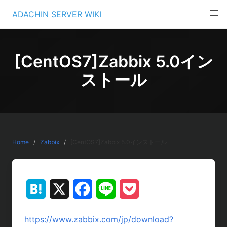
Skip
ADACHIN SERVER WIKI
to
content
[CentOS7]Zabbix 5.0イン
ストール
Home
Zabbix
[CentOS7]Zabbix 5.0インストール
H
X
F
L
P
a
a
i
o
https://www.zabbix.com/jp/download?