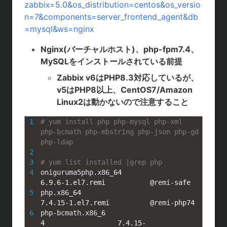
t
c
n
c
zabbix=5.0&os_distribution=centos&os_versio
n=7&components=server_frontend_agent&db
e
e
e
k
=mysql&ws=nginx
n
b
e
Nginx(バーチャルホスト)、php-fpm7.4、
a
o
t
MySQLをインストールされている前提
Zabbix v6はPHP8.3対応しているが、
o
v5はPHP8以上、CentOS7/Amazon
k
Linux2は動かないので注意すること
1
# yum install php php-mysql php-xml 
php-bcmath php-mbstring php-json php-gd 
php-ldap
2
3
# yum list installed |grep php
4
oniguruma5php
.
x86
_
64
6.9.6
-
1.el7.remi
@
remi
-
safe
5
php
.
x86
_
64
7.4.15
-
1.el7.remi
@
remi
-
php74
6
php
-
bcmath
.
x86
_
6
4
7.4.15
-