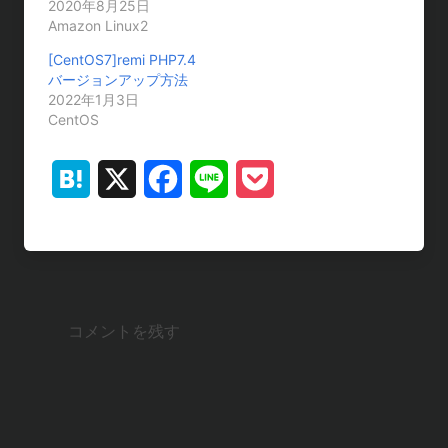
2020年8月25日
Amazon Linux2
[CentOS7]remi PHP7.4
バージョンアップ方法
2022年1月3日
CentOS
H
X
F
L
P
a
a
i
o
t
c
n
c
e
e
e
k
コメントを残す
n
b
e
a
o
t
o
k