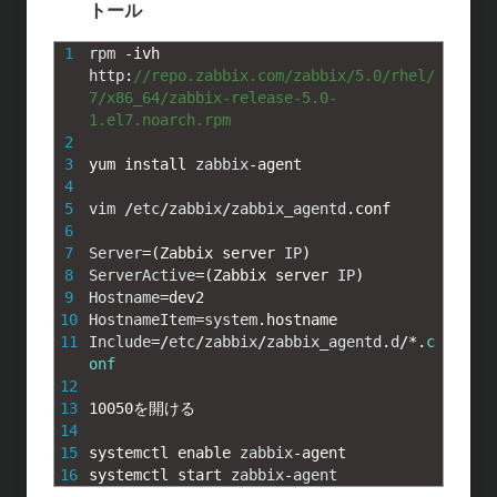
トール
1
rpm
-
ivh 
http
:
//repo.zabbix.com/zabbix/5.0/rhel/
7/x86_64/zabbix-release-5.0-
1.el7.noarch.rpm
2
3
yum 
install 
zabbix
-
agent
4
5
vim
/
etc
/
zabbix
/
zabbix_agentd
.
conf
6
7
Server
=
(
Zabbix 
server 
IP
)
8
ServerActive
=
(
Zabbix 
server 
IP
)
9
Hostname
=
dev2
10
HostnameItem
=
system
.
hostname
11
Include
=
/
etc
/
zabbix
/
zabbix_agentd
.
d
/
*
.
c
onf
12
13
10050
を開ける
14
15
systemctl 
enable 
zabbix
-
agent
16
systemctl 
start 
zabbix
-
agent