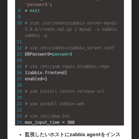
'password'
;
8
>
exit
9
10
# zcat /usr/share/zabbix-server-mysql-
5.0.0/create.sql.gz | mysql -u zabbix 
zabbix -p
11
12
# vim /etc/zabbix/zabbix_server.conf
13
DBPassword
=
password
14
15
# vim /etc/yum.repos.d/zabbix.repo
16
[
zabbix
-
frontend
]
17
enabled
=
1
18
19
# yum install centos-release-scl
20
21
# yum install zabbix-web
22
23
# vim /etc/php.ini
24
max_input_time
=
300
監視したいホストにzabbix agentをインス