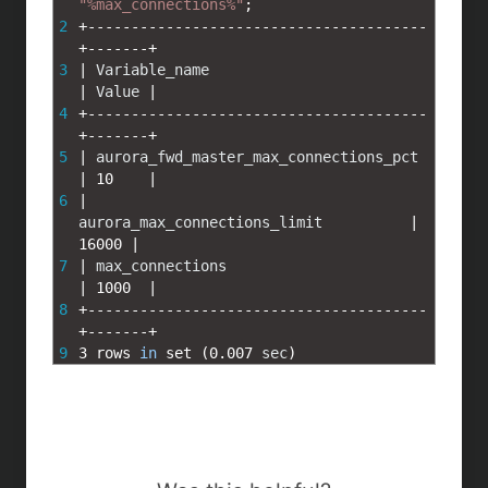
t
c
n
c
"%max_connections%"
;
2
+
--
--
--
--
--
--
--
--
--
--
--
--
--
--
--
--
--
--
--
-
e
e
e
k
+
--
--
--
-
+
3
|
Variable_name
n
b
e
|
Value
|
4
+
--
--
--
--
--
--
--
--
--
--
--
--
--
--
--
--
--
--
--
-
a
o
t
+
--
--
--
-
+
5
|
aurora_fwd_master_max_connections_pct
o
|
10
|
6
|
k
aurora_max_connections_limit
|
16000
|
7
|
max_connections
|
1000
|
8
+
--
--
--
--
--
--
--
--
--
--
--
--
--
--
--
--
--
--
--
-
+
--
--
--
-
+
9
3
rows 
in
set
(
0.007
sec
)