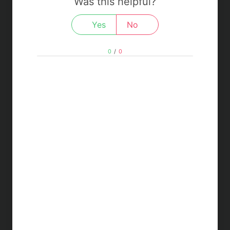
Was this helpful?
Yes
No
0
/
0