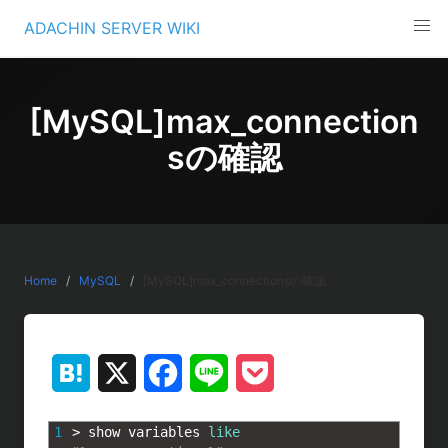
Skip
ADACHIN SERVER WIKI
to
content
[MySQL]max_connection
sの確認
Home
MySQL
[MySQL]max_connectionsの確認
H
X
F
L
P
a
a
i
o
1
>
show 
variables 
like