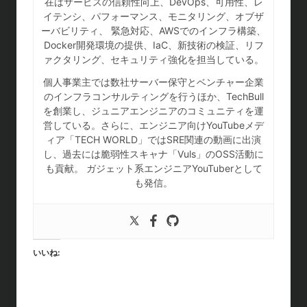
在はサービスの信頼性向上、DevOps、可用性、レ
イテンシ、パフォーマンス、モニタリング、オブザ
ーバビリティ、 緊急対応、AWSでのインフラ構築、
Docker開発環境の提供、IaC、新技術の検証、リフ
ァクタリング、セキュリティ強化を担当している。
個人事業主では数社サーバー保守とベンチャー企業
のインフラコンサルティングを行うほか、TechBull
を創業し、ジュニアエンジニアのコミュニティを運
営している。さらに、エンジニア向けYouTubeメデ
ィア「TECH WORLD」ではSRE関連の動画に出演
し、過去には脆弱性スキャナ「Vuls」のOSS活動に
も貢献。 ガジェット系エンジニアYouTuberとして
も発信。
いいね: