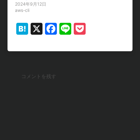
2024年9月12日
aws-cli
H
X
F
L
P
a
a
i
o
t
c
n
c
e
e
e
k
コメントを残す
n
b
e
a
o
t
o
k