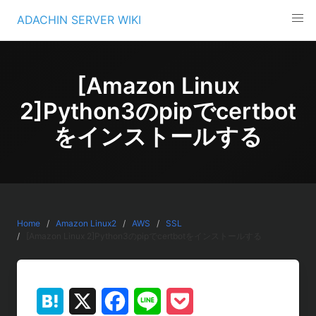
Skip
ADACHIN SERVER WIKI
to
content
[Amazon Linux
2]Python3のpipでcertbot
をインストールする
Home
Amazon Linux2
AWS
SSL
[Amazon Linux 2]Python3のpipでcertbotをインストールする
H
X
F
L
P