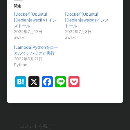
関連
[Docker][Ubuntu]
[Docker][Ubuntu]
[Debian]awscli v1 イン
[Debian]awslogsインス
ストール
トール
2022年7月12日
2022年7月8日
aws-cli
aws-cli
[Lambda]Pythonをロー
カルでデバッグと実行
2022年6月21日
Python
H
X
F
L
P
a
a
i
o
t
c
n
c
e
e
e
k
コメントを残す
n
b
e