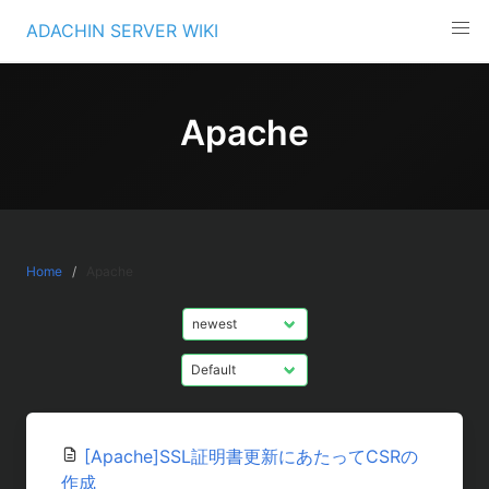
Skip
ADACHIN SERVER WIKI
to
content
Apache
Home
Apache
[Apache]SSL証明書更新にあたってCSRの
作成