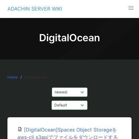
Skip
ADACHIN SERVER WIKI
to
content
DigitalOcean
Home
DigitalOcean
[DigitalOcean]Spaces Object Storageを
aws-cli s3apiでファイルをダウンロードする