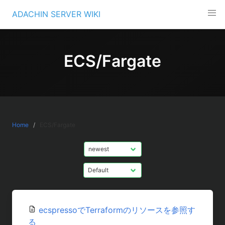
Skip
ADACHIN SERVER WIKI
to
content
ECS/Fargate
Home
ECS/Fargate
ecspressoでTerraformのリソースを参照す
る