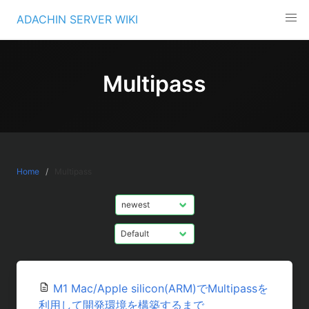
Skip
ADACHIN SERVER WIKI
to
content
Multipass
Home
Multipass
M1 Mac/Apple silicon(ARM)でMultipassを
利用して開発環境を構築するまで