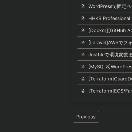
WordPressで固
HHKB Profess
[Docker][GitH
[Laravel]AW
Justfileで環
[MySQL8]Wor
[Terraform]Gu
[Terraform]
Posts
Previous
navigation