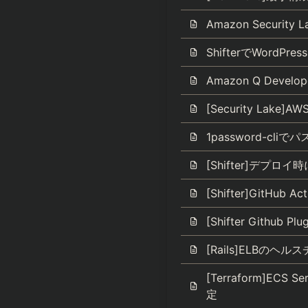
Amazon Securi
ShifterでWord
Amazon Q Devel
[Security La
1password-c
[Shifter]デプロ
[Shifter]GitHu
[Shifter Githu
[Rails]ELBの
[Terraform]EC
定