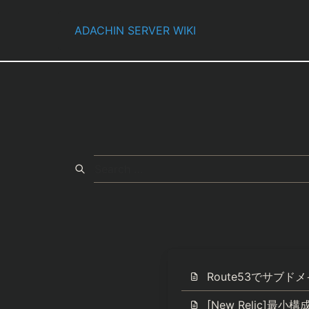
Skip
to
ADACHIN SERVER WIKI
content
Route53でサブ
[New Relic]最小