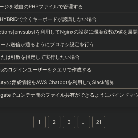
定ページを独自のPHPファイルで管理する
ional HYBRIDで全くキーボードが認識しない場合
ub Actions]envsubstを利用してNginxの設定に環境変数の値を
Sでフォーム送信が通るようにプロキシ設定を行う
境変数または引数を指定して実行したい場合
dPressのログインユーザーをクエリで作成する
ardDutyの脅威情報をAWS Chatbotを利用してSlack通知
ECS/Fargateでコンテナ間のファイル共有ができるようにバインド
1
2
3
…
21