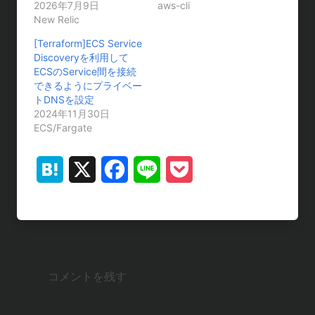
2026年7月9日
aws-cli
New Relic
[Terraform]ECS Service
Discoveryを利用して
ECSのService間を接続
できるようにプライベー
トDNSを設定
2024年11月30日
ECS/Fargate
H
X
F
L
P
a
a
i
o
t
c
n
c
e
e
e
k
コメントを残す
n
b
e
a
o
t