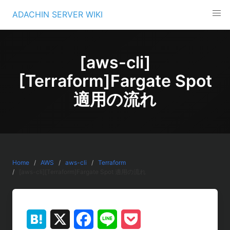
Skip
ADACHIN SERVER WIKI
to
content
[aws-cli]
[Terraform]Fargate Spot
適用の流れ
Home
AWS
aws-cli
Terraform
[aws-cli][Terraform]Fargate Spot 適用の流れ
H
X
F
L
P