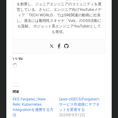
を創業し、ジュニアエンジニアのコミュニティを運
営している。さらに、エンジニア向けYouTubeメデ
ィア「TECH WORLD」ではSRE関連の動画に出演
し、過去には脆弱性スキャナ「Vuls」のOSS活動に
も貢献。 ガジェット系エンジニアYouTuberとして
も発信。
いいね:
読
み
込
み
中
関連
…
EKS FargateにNew
[aws-cli]ECS/Fargateの
Relic Kubernetes
サービス作成後にサブネ
Integrationを連携する方
ットを変更する
法
2024年9月12日