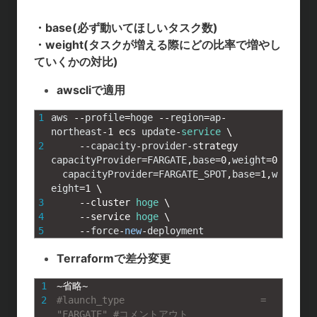
a
a
i
o
・base(必ず動いてほしいタスク数)
t
c
n
c
・weight(タスクが増える際にどの比率で増やし
ていくかの対比)
e
e
e
k
awscliで適用
n
b
e
1
aws
--
profile
=
hoge
--
region
=
ap
-
a
o
t
northeast
-
1
ecs 
update
-
service
\
o
2
--
capacity
-
provider
-
strategy 
capacityProvider
=
FARGATE
,
base
=
0
,
weight
=
0
k
capacityProvider
=
FARGATE_SPOT
,
base
=
1
,
w
eight
=
1
\
3
--
cluster 
hoge
\
4
--
service 
hoge
\
5
--
force
-
new
-
deployment
Terraformで差分変更
1
~
省略
~
2
#launch_type                        = 
"FARGATE" #コメントアウト