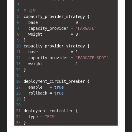
3
4
# 追加
5
capacity_provider_strategy
{
6
base
=
0
7
capacity_provider
=
"FARGATE"
8
weight
=
0
9
}
10
capacity_provider_strategy
{
11
base
=
1
12
capacity_provider
=
"FARGATE_SPOT"
13
weight
=
1
14
}
15
16
deployment_circuit_breaker
{
17
enable
=
true
18
rollback
=
true
19
}
20
21
deployment_controller
{
22
type
=
"ECS"
23
}