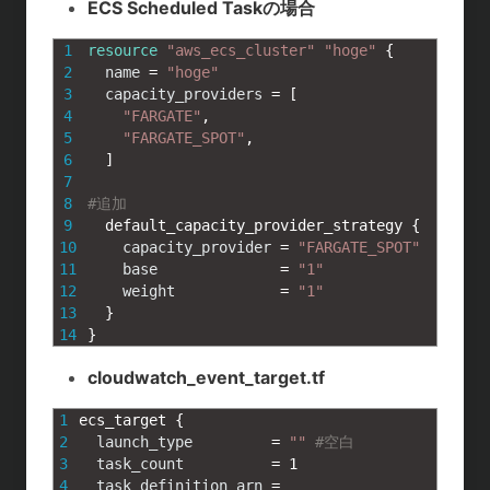
ECS Scheduled Taskの場合
1
resource
"aws_ecs_cluster"
"hoge"
{
2
name
=
"hoge"
3
capacity_providers
=
[
4
"FARGATE"
,
5
"FARGATE_SPOT"
,
6
]
7
8
#追加
9
default_capacity_provider_strategy
{
10
capacity_provider
=
"FARGATE_SPOT"
11
base
=
"1"
12
weight
=
"1"
13
}
14
}
cloudwatch_event_target.tf
1
ecs_target
{
2
launch_type
=
""
#空白
3
task_count
=
1
4
task_definition_arn
=