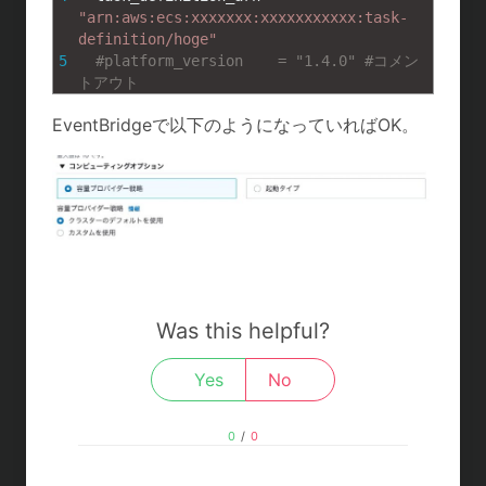
"arn:aws:ecs:xxxxxxx:xxxxxxxxxxx:task-
definition/hoge"
5
#platform_version    = "1.4.0" #コメン
トアウト
EventBridgeで以下のようになっていればOK。
Was this helpful?
Yes
No
0
/
0