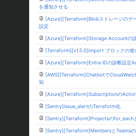
を通知させる
[Azure][Terraform]Blobスト
設定
[Azure][Terraform]Storage Accoun
[Terraform][v1.5.0]import ブロックの
[Azure][Terraform]Entra IDの診断設
[AWS][Terraform]ChatbotでCloud
知
[Azure][Terraform]SubscriptionのA
[Sentry]issue_alertのTerraform化
[Sentry][Terraform]Projectsのfor_eac
[Sentry][Terraform]MembersとTea