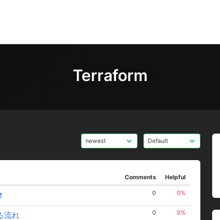
Terraform
Comments
Helpful
0
0%
M
0
0%
する流れ