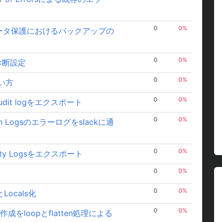
0
0%
レージのデータ保護におけるバックアップの
0
0%
tの診断設定
0
0%
使い方
0
0%
定Audit logをエクスポート
0
0%
Watch Logsのエラーログをslackに通
0
0%
ctivity Logsをエクスポート
0
0%
0
0%
hとLocals化
0
0%
msの作成をloopとflatten処理による