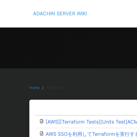
Skip
to
ADACHIN SERVER WIKI
content
Home
Terraform
[AWS][Terraform Tests][Units Test]AC
AWS SSOを利用してTerraformを実行