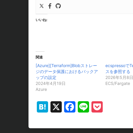
いいね:
関連
[Azure][Terraform]Blobストレー
ecspressoで
ジのデータ保護におけるバックア
スを参照する
ップの設定
2026年5月8
2024年4月19日
ECS/Fargate
Azure
Hatena
X
Facebook
Line
Pocket