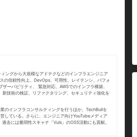
ホスティングから大規模なアドテクなどのインフラエンジニア
スの信頼性向上、DevOps、可用性、レイテンシ、パフォ
ブザーバビリティ、 緊急対応、AWSでのインフラ構築、
IaC、新技術の検証、リファクタリング、セキュリティ強化を
のインフラコンサルティングを行うほか、TechBullを
している。さらに、エンジニア向けYouTubeメディア
し、過去には脆弱性スキャナ「Vuls」のOSS活動にも貢献。
。