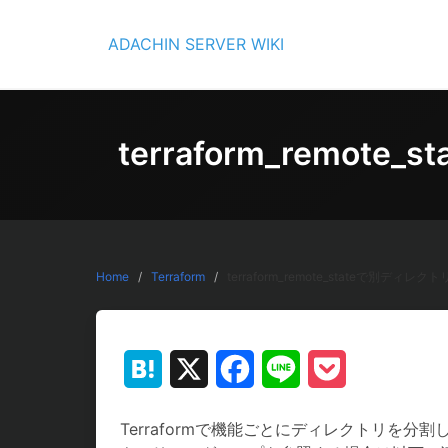
Skip
to
ADACHIN SERVER WIKI
content
terraform_remo
Home
Terraform
terraform_remote_stateで別ディ
Hatena
X
Facebook
Line
Pocket
Terraformで機能ごとにディレクトリを分割