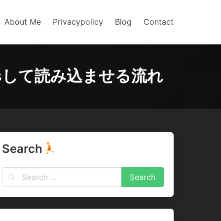
About Me
Privacypolicy
Blog
Contact
tputsして読み込ませる流れ
Search