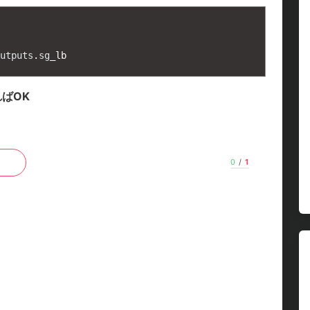
utputs
.
sg
_
lb
ればOK
0
/
1