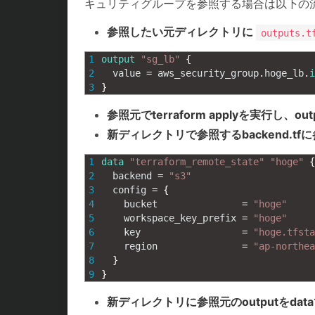
キュリティグループを参照する場合は以下の
参照したい元ディレクトリに
outputs.t
1
output
"sg_lb"
{
2
value
=
aws_security_group
.
hoge_lb
.
i
3
}
参照元でterraform applyを実行し、ou
新ディレクトリで参照するbackend.tfに
1
data
"terraform_remote_state"
"hoge"
{
2
backend
=
"s3"
3
config
=
{
4
bucket
=
"hoge"
5
workspace_key_prefix
=
"hoge"
6
key
=
"hoge.tfsta
7
region
=
"ap-northea
8
}
9
}
新ディレクトリに参照元のoutputをdat