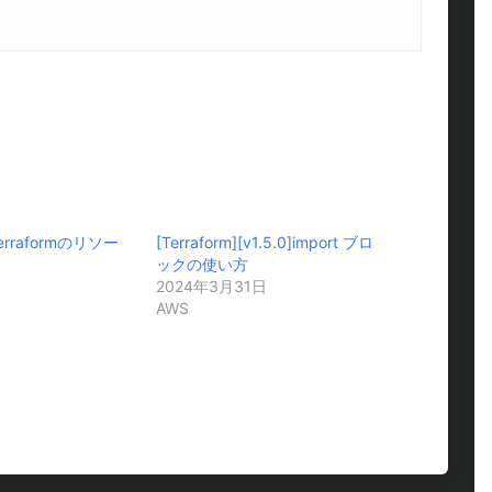
Terraformのリソー
[Terraform][v1.5.0]import ブロ
ックの使い方
日
2024年3月31日
AWS