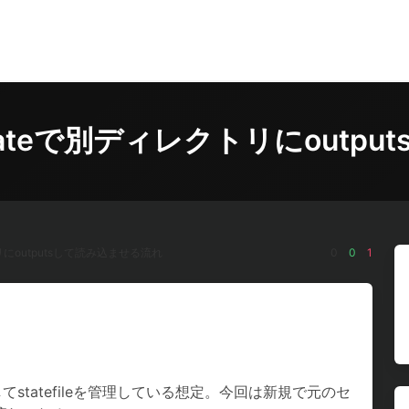
te_stateで別ディレクトリにou
レクトリにoutputsして読み込ませる流れ
0
0
1
してstatefileを管理している想定。今回は新規で元のセ