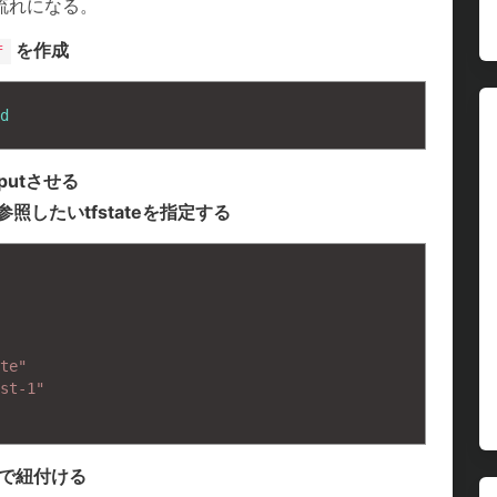
流れになる。
を作成
f
d
tputさせる
参照したいtfstateを指定する
te"
st-1"
aで紐付ける