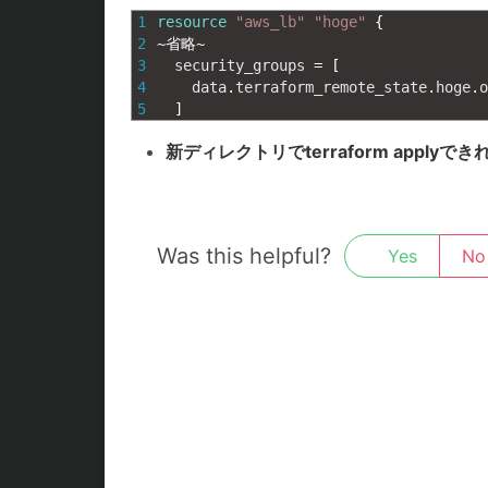
1
resource
"aws_lb"
"hoge"
{
2
~
省略
~
3
security_groups
=
[
4
data
.
terraform_remote_state
.
hoge
.
o
5
]
新ディレクトリでterraform applyでき
Was this helpful?
Yes
No