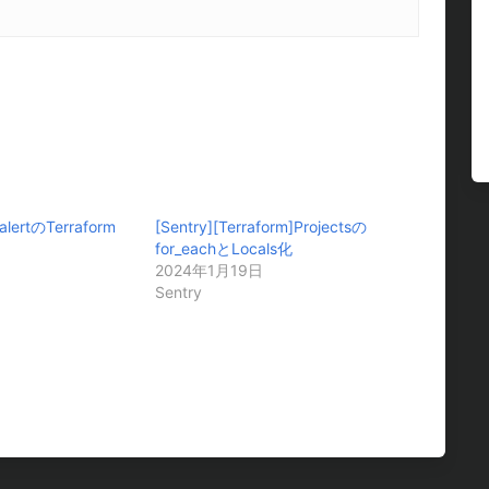
_alertのTerraform
[Sentry][Terraform]Projectsの
for_eachとLocals化
2024年1月19日
Sentry