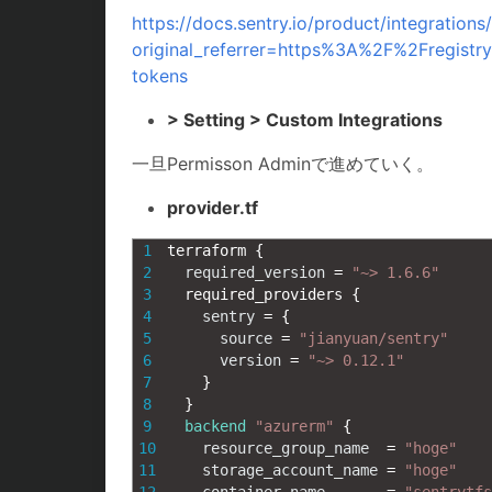
https://docs.sentry.io/product/integrations
original_referrer=https%3A%2F%2Fregistr
tokens
> Setting > Custom Integrations
一旦Permisson Adminで進めていく。
provider.tf
1
terraform
{
2
required_version
=
"~> 1.6.6"
3
required_providers
{
4
sentry
=
{
5
source
=
"jianyuan/sentry"
6
version
=
"~> 0.12.1"
7
}
8
}
9
backend
"azurerm"
{
10
resource_group_name
=
"hoge"
11
storage_account_name
=
"hoge"