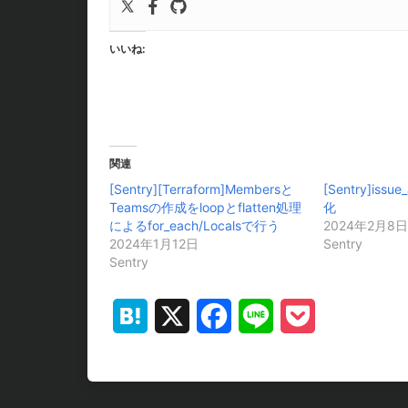
いいね:
関連
[Sentry][Terraform]Membersと
[Sentry]issue
Teamsの作成をloopとflatten処理
化
によるfor_each/Localsで行う
2024年2月8日
2024年1月12日
Sentry
Sentry
Hatena
X
Facebook
Line
Pocket