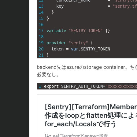
12
container_name
=
"sentrytfs
13
key
=
"sentry.tf
14
}
15
}
16
17
variable
"SENTRY_TOKEN"
{
}
18
19
provider
"sentry"
{
20
token
=
var
.
SENTRY
_
TOKEN
21
}
backend先はazureのstorage contain
必要なし。
1
export 
SENTRY_AUTH_TOKEN
=
"xxxxxxxxxxxx