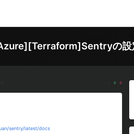
Azure][Terraform]Sentryの
の設定
0
0
0
yuan/sentry/latest/docs