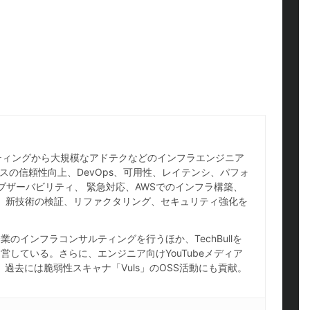
ホスティングから大規模なアドテクなどのインフラエンジニア
スの信頼性向上、DevOps、可用性、レイテンシ、パフォ
ブザーバビリティ、 緊急対応、AWSでのインフラ構築、
IaC、新技術の検証、リファクタリング、セキュリティ強化を
のインフラコンサルティングを行うほか、TechBullを
している。さらに、エンジニア向けYouTubeメディア
し、過去には脆弱性スキャナ「Vuls」のOSS活動にも貢献。
。