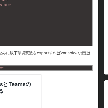
tate"
state"
er。ちなみに以下環境変数をexportすればvariableの指定は
x"