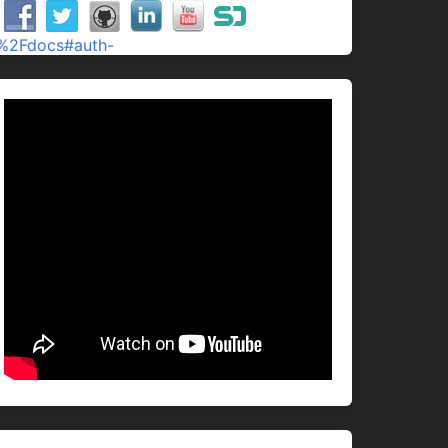
t%2Fdocs#auth-