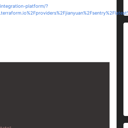
/integration-platform/?
y.terraform.io%2Fproviders%2Fjianyuan%2Fsentry%2Flates