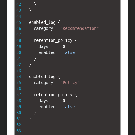
42
}
43
}
44
45
enabled_log
{
46
category
=
"Recommendation"
47
48
retention_policy
{
49
days
=
0
50
enabled
=
false
51
}
52
}
53
54
enabled_log
{
55
category
=
"Policy"
56
57
retention_policy
{
58
days
=
0
59
enabled
=
false
60
}
61
}
62
63