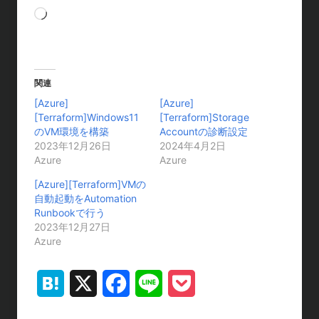
読
み
込
み
中
関連
…
[Azure]
[Azure]
[Terraform]Windows11
[Terraform]Storage
のVM環境を構築
Accountの診断設定
2023年12月26日
2024年4月2日
Azure
Azure
[Azure][Terraform]VMの
自動起動をAutomation
Runbookで行う
2023年12月27日
Azure
H
X
F
L
P
a
a
i
o