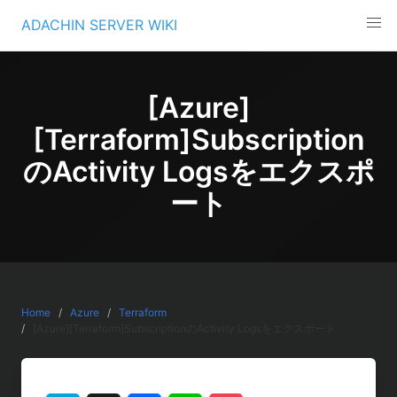
Skip
ADACHIN SERVER WIKI
to
content
[Azure]
[Terraform]Subscription
のActivity Logsをエクスポ
ート
Home
Azure
Terraform
[Azure][Terraform]SubscriptionのActivity Logsをエクスポート