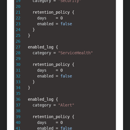
19
category
=
"Security"
20
21
retention_policy
{
22
days
=
0
23
enabled
=
false
24
}
25
}
26
27
enabled_log
{
28
category
=
"ServiceHealth"
29
30
retention_policy
{
31
days
=
0
32
enabled
=
false
33
}
34
}
35
36
enabled_log
{
37
category
=
"Alert"
38
39
retention_policy
{
40
days
=
0
41
enabled
=
false