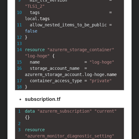
9
min_tls_version
=
"TLS1_2"
10
tags
=
local
.
tags
11
allow_nested_items_to_be_public
=
false
12
}
13
14
resource
"azurerm_storage_container"
"log-hoge"
{
15
name
=
"log-hoge"
16
storage_account_name
=
azurerm_storage_account
.
log
-
hoge
.
name
17
container_access_type
=
"private"
18
}
subscription.tf
1
data
"azurerm_subscription"
"current"
{
}
2
3
resource
"azurerm_monitor_diagnostic_setting"