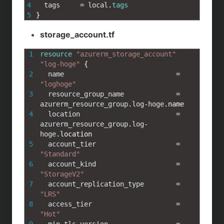
4
tags
=
local
.
tags
5
}
storage_account.tf
1
resource
"azurerm_storage_account"
"log-hoge"
{
2
name
=
"loghoge"
3
resource_group_name
=
azurerm_resource_group
.
log
-
hoge
.
name
4
location
=
azurerm_resource_group
.
log
-
hoge
.
location
5
account_tier
=
"Standard"
6
account_kind
=
"StorageV2"
7
account_replication_type
=
"LRS"
8
access_tier
=
"Hot"