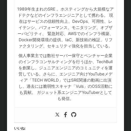
1989年生まれのSRE 。ホスティングから大規模なア
ドテクなどのインフラエンジニアとして携わる。 現
在はサービスの信頼性向上、DevOps、可用性、レ
イテンシ、パフォーマンス、モニタリング、オブザ
ーバビリティ、 緊急対応、AWSでのインフラ構築、
Docker開発環境の提供、IaC、新技術の検証、リフ
ァクタリング、セキュリティ強化を担当している。
個人事業主では数社サーバー保守とベンチャー企業
のインフラコンサルティングを行うほか、TechBull
を創業し、ジュニアエンジニアのコミュニティを運
営している。さらに、エンジニア向けYouTubeメデ
ィア「TECH WORLD」ではSRE関連の動画に出演
し、過去には脆弱性スキャナ「Vuls」のOSS活動に
も貢献。 ガジェット系エンジニアYouTuberとして
も発信。
いいね: