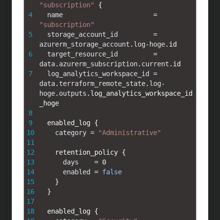
"subscription"
{
4
name
=
"subscription"
5
storage_account_id
=
azurerm_storage_account
.
log
-
hoge
.
id
6
target_resource_id
=
data
.
azurerm_subscription
.
current
.
id
7
log_analytics_workspace_id
=
data
.
terraform_remote_state
.
log
-
hoge
.
outputs
.
log_analytics_workspace_id
_hoge
8
9
enabled_log
{
10
category
=
"Administrative"
11
12
retention_policy
{
13
days
=
0
14
enabled
=
false
15
}
16
}
17
18
enabled_log
{