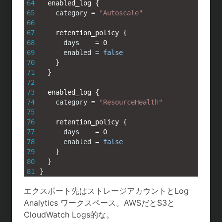
64
enabled_log
{
65
category
=
"Autoscale"
66
67
retention_policy
{
68
days
=
0
69
enabled
=
false
70
}
71
}
72
73
enabled_log
{
74
category
=
"ResourceHealth"
75
76
retention_policy
{
77
days
=
0
78
enabled
=
false
79
}
80
}
81
}
エクスポート先はストレージアカウントとLog
Analytics ワークスペース。AWSだとS3と
CloudWatch Logs的な。