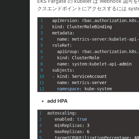
EKS Fargate の kubelet は Webhook 認
クスエンドポイントにアクセスするには system:kube
1
apiVersion
:
rbac
.
authorization
.
k8s
.
2
kind
:
ClusterRoleBinding
3
metadata
:
4
name
:
metrics
-
server
:
kubelet
-
api
-
5
roleRef
:
6
apiGroup
:
rbac
.
authorization
.
k8s
.
7
kind
:
ClusterRole
8
name
:
system
:
kubelet
-
api
-
admin
9
subjects
:
10
-
kind
:
ServiceAccount
11
name
:
metrics
-
server
12
namespace
:
kube
-
system
add HPA
1
autoscaling
:
2
enabled
:
true
3
minReplicas
:
3
4
maxReplicas
:
6
5
targetCPUUtilizationPercentage
:
40