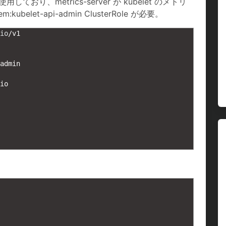
可を使用しており、metrics-server が kubelet のメトリ
let-api-admin ClusterRole が必要。
io
/
v1
admin
io