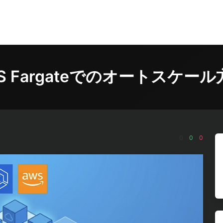
KS Fargateでのオートスケール
0
0
0