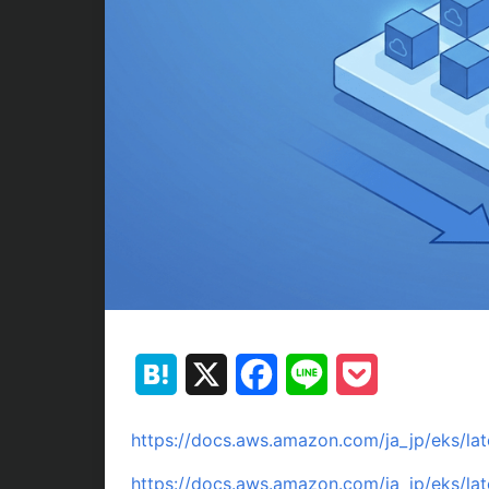
Hatena
X
Facebook
Line
Pocket
https://docs.aws.amazon.com/ja_jp/eks/lat
https://docs.aws.amazon.com/ja_jp/eks/lat