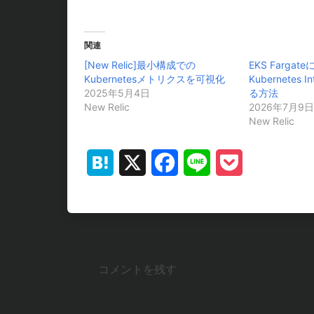
関連
[New Relic]最小構成での
EKS Fargateに
Kubernetesメトリクスを可視化
Kubernetes 
2025年5月4日
る方法
New Relic
2026年7月9日
New Relic
Hatena
X
Facebook
Line
Pocket
コメントを残す