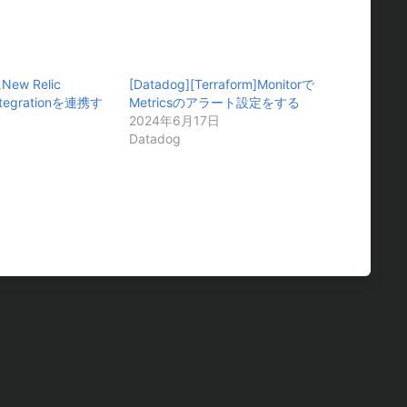
New Relic
[Datadog][Terraform]Monitorで
Integrationを連携す
Metricsのアラート設定をする
2024年6月17日
Datadog