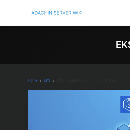
Skip
to
ADACHIN SERVER WIKI
content
E
Home
EKS
EKS Fargateでのオートスケール方法