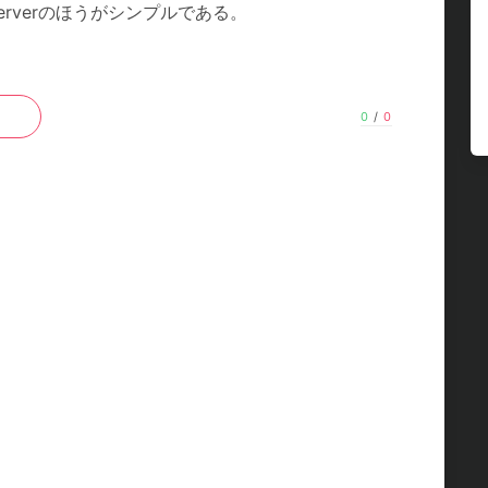
cs-serverのほうがシンプルである。
0
/
0