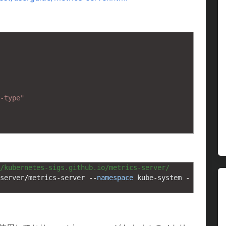
-type"
/kubernetes-sigs.github.io/metrics-server/
server
/
metrics
-
server
--
namespace
kube
-
system
-