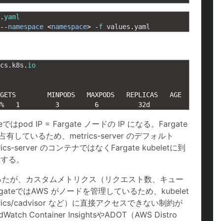
.
yaml
--
namespace
<
namespace
>
-
f
values
.
yaml
cs
.
k8s
.
io
GETS        
MINPODS   
MAXPODS   
REPLICAS   
AGE
%
1
3
6
32d
od IP = Fargate ノードの IP になる。Fargate
250を占有しているため、metrics-server のデフォルト
ics-server のコンテナではなくFargate kubeletに到
発生する。
ろうと思ったが、カスタムメトリクス（リクエスト数、キュー
gateではAWS がノードを管理しているため、kubelet
etrics/cadvisor など）に直接アクセスできない制約が
Container InsightsやADOT（AWS Distro