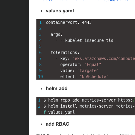
values.yaml
1
containerPort
:
4443
2
3
args
:
4
-
--
kubelet
-
insecure
-
tls
5
6
tolerations
:
7
-
key
:
"eks.amazonaws.com/compute
8
operator
:
"Equal"
9
value
:
"fargate"
10
effect
:
"NoSchedule"
helm add
1
$
helm 
repo 
add 
metrics
-
server 
https
:
/
2
$
helm 
install 
metrics
-
server 
metrics
-
f
values
.
yaml
add RBAC