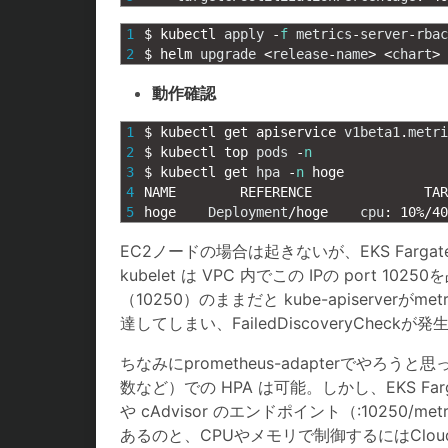
1
$
kubectl 
apply
-
f
metrics
-
server
-
rbac
2
$
helm 
upgrade
<
release
-
name
>
<
chart
>
動作確認
1
$
kubectl 
get 
apiservice 
v1beta1
.
metri
2
$
kubectl 
top 
pods
-
n
3
$
kubectl 
get 
hpa
-
n
hoge
4
NAME        
REFERENCE              
TAR
5
hoge    
Deployment
/
hoge    
cpu
:
10
%
/
40
EC2ノードの場合は起きないが、EKS Fargateではp
kubelet は VPC 内でこの IPの port 10
（10250）のままだと kube-apiserverがmetr
達してしまい、FailedDiscoveryCheckが
ちなみにprometheus-adapterでや
数など）での HPA は可能。しかし、EKS Far
や cAdvisor のエンドポイント（:10250/m
あるのと、CPUやメモリで制御するにはCloudWatch 