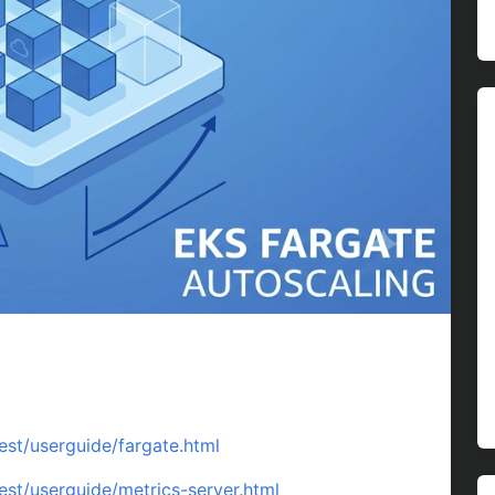
est/userguide/fargate.html
est/userguide/metrics-server.html