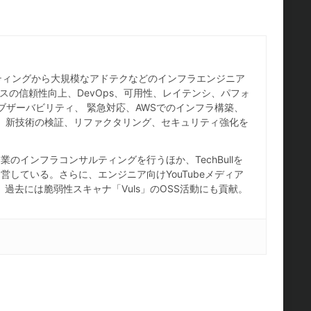
ホスティングから大規模なアドテクなどのインフラエンジニア
スの信頼性向上、DevOps、可用性、レイテンシ、パフォ
ブザーバビリティ、 緊急対応、AWSでのインフラ構築、
IaC、新技術の検証、リファクタリング、セキュリティ強化を
のインフラコンサルティングを行うほか、TechBullを
している。さらに、エンジニア向けYouTubeメディア
し、過去には脆弱性スキャナ「Vuls」のOSS活動にも貢献。
。