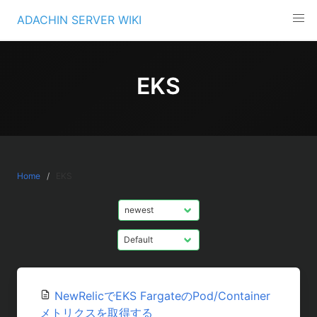
Skip
ADACHIN SERVER WIKI
to
content
EKS
Home
EKS
NewRelicでEKS FargateのPod/Container
メトリクスを取得する