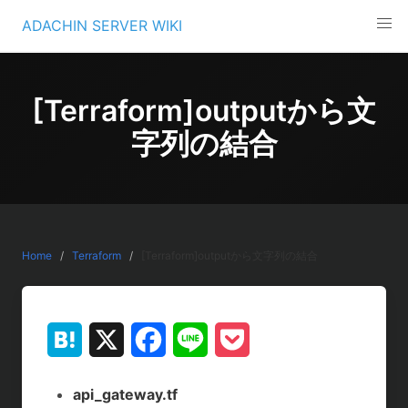
Skip
ADACHIN SERVER WIKI
to
content
[Terraform]outputから文
字列の結合
Home
Terraform
[Terraform]outputから文字列の結合
H
X
F
L
P
a
a
i
o
api_gateway.tf