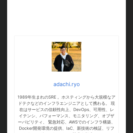
adachi.ryo
1989年生まれのSRE 。ホスティングから大規模なア
ドテクなどのインフラエンジニアとして携わる。 現
在はサービスの信頼性向上、DevOps、可用性、レ
イテンシ、パフォーマンス、モニタリング、オブザ
ーバビリティ、 緊急対応、AWSでのインフラ構築、
Docker開発環境の提供、IaC、新技術の検証、リフ