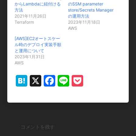
からLambdaに紐付ける
のSSM parameter
方法
store/Secrets Manager
2021年11月26日
の運用方法
Terraform
2023年11月18日
AWS
[AWS]EC2オートスケー
ル時のデプロイ実装手順
と運用について
2023年1月31日
AWS
H
X
F
L
P
a
a
i
o
t
c
n
c
e
e
e
k
コメントを残す
n
b
e