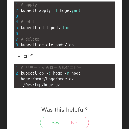
1
# apply
2
kubectl 
apply
-
f
hoge
.
yaml
3
4
# edit
5
kubectl 
edit 
pods 
foo
6
7
# delete
8
kubectl 
delete 
pods
/
foo
コピー
1
# リモートからローカルにコピー
2
kubectl 
cp
-
c
hoge
-
n
hoge 
hoge
:
/
home
/
hoge
/
hoge
.
gz
~
/
Desktop
/
hoge
.
gz
Was this helpful?
Yes
No