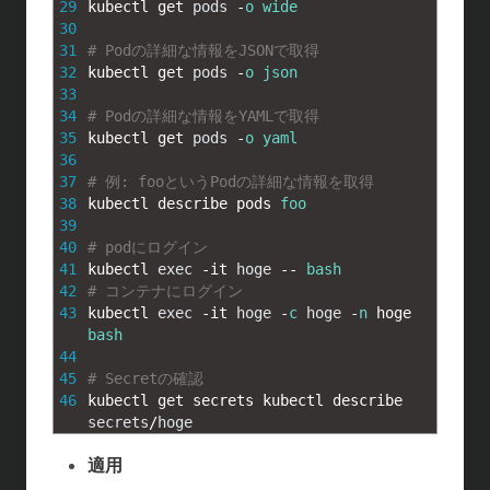
29
kubectl 
get 
pods
-
o
wide
30
31
# Podの詳細な情報をJSONで取得
32
kubectl 
get 
pods
-
o
json
33
34
# Podの詳細な情報をYAMLで取得
35
kubectl 
get 
pods
-
o
yaml
36
37
# 例: fooというPodの詳細な情報を取得
38
kubectl 
describe 
pods 
foo
39
40
# podにログイン 
41
kubectl 
exec
-
it 
hoge
--
bash
42
# コンテナにログイン
43
kubectl 
exec
-
it 
hoge
-
c
hoge
-
n
hoge 
bash
44
45
# Secretの確認 
46
kubectl 
get 
secrets 
kubectl 
describe 
secrets
/
hoge
適用