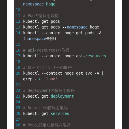
namespace
hoge
10
11
# Podの情報を取得
12
kubectl 
get 
pods
13
kubectl 
get 
pods
--
namespace
hoge
14
kubectl
--
context 
hoge 
get 
pods
-
A
(
namespace
全部
)
15
16
# api-resourcesを取得
17
kubectl
--
context 
hoge 
api
-
resources
18
19
# ロードバランサーの取得
20
kubectl
--
context 
hoge 
get 
svc
-
A
|
grep
-
ie
'load'
21
22
# Deploymentの情報を取得
23
kubectl 
get 
deployment
24
25
# Serviceの情報を取得
26
kubectl 
get 
services
27
28
# Podの詳細な情報を取得