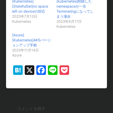
…
[Kubernetes]
[kubernetes]削除した
[StatefulSet]no space
namespaceが一生
left on deviceの対応
Terminatingになってし
2023年7月13日
まう場合
Kubernetes
2023年6月17日
Kubernetes
[Azure]
[Kubernetes]AKSバージ
ョンアップ手順
2023年11月14日
Azure
H
X
F
L
P
a
a
i
o
t
c
n
c
e
e
e
k
コメントを残す
n
b
e