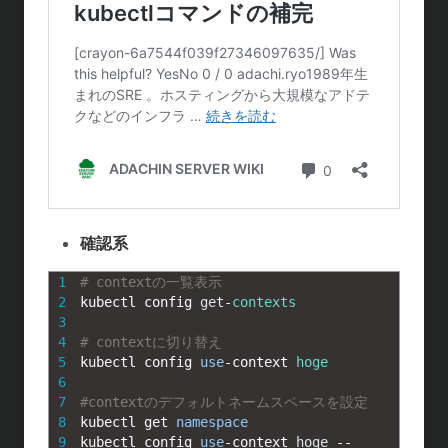
t
c
n
c
e
e
e
k
n
b
e
a
o
t
o
k
確認系
1
# contextの一覧表示
2
kubectl 
config 
get
-
contexts
3
4
# contextに切り替え
5
kubectl 
config 
use
-
context 
hoge
6
7
#contextのデフォルトネームスペースを設定
8
kubectl 
get 
namespace
9
kubectl 
config 
use
-
context 
hoge
--