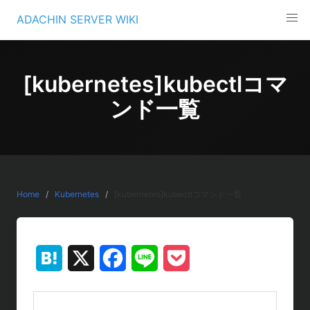
Skip
ADACHIN SERVER WIKI
to
content
[kubernetes]kubectlコマ
ンド一覧
Home
Kubernetes
[kubernetes]kubectlコマンド一覧
H
X
F
L
P
a
a
i
o