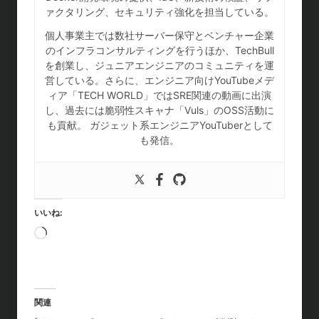
ァクタリング、セキュリティ強化を担当している。
個人事業主では数社サーバー保守とベンチャー企業
のインフラコンサルティングを行うほか、TechBull
を創業し、ジュニアエンジニアのコミュニティを運
営している。さらに、エンジニア向けYouTubeメデ
ィア「TECH WORLD」ではSRE関連の動画に出演
し、過去には脆弱性スキャナ「Vuls」のOSS活動に
も貢献。 ガジェット系エンジニアYouTuberとして
も発信。
いいね:
読
み
込
み
中
関連