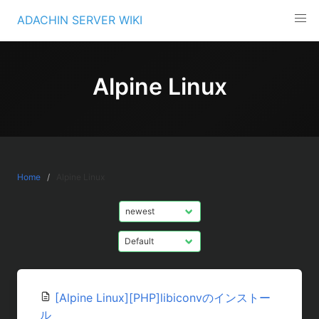
Skip
ADACHIN SERVER WIKI
to
content
Alpine Linux
Home
Alpine Linux
[Alpine Linux][PHP]libiconvのインストー
ル