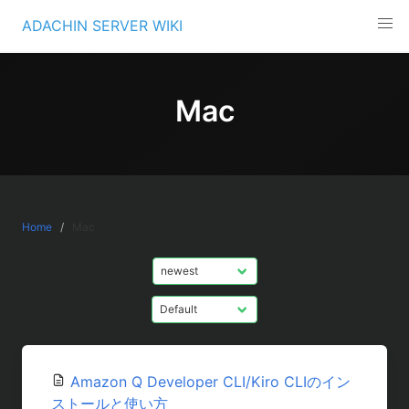
Skip
ADACHIN SERVER WIKI
to
content
Mac
Home
Mac
Amazon Q Developer CLI/Kiro CLIのイン
ストールと使い方